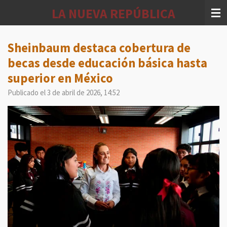
Ir
LA NUEVA REPÚBLICA
al
contenido
principal
Sheinbaum destaca cobertura de
becas desde educación básica hasta
superior en México
Publicado el 3 de abril de 2026, 14:52