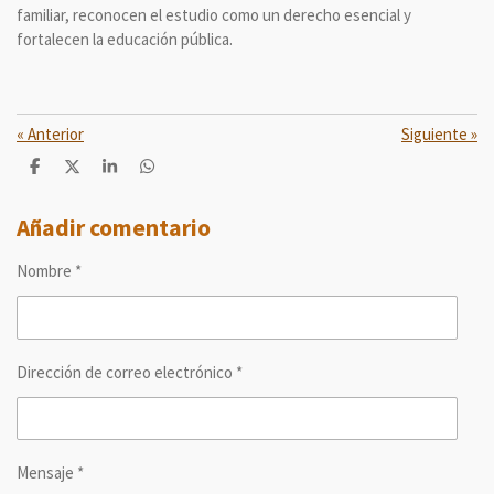
familiar, reconocen el estudio como un derecho esencial y
fortalecen la educación pública.
«
Anterior
Siguiente
»
C
C
C
C
o
o
o
o
m
m
m
m
p
p
p
p
Añadir comentario
a
a
a
a
r
r
r
r
Nombre *
t
t
t
t
i
i
i
i
r
r
r
r
Dirección de correo electrónico *
Mensaje *