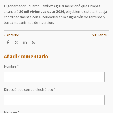
El gobernador Eduardo Ramírez Aguilar mencionó que Chiapas
alcanzará
20 mil viviendas este 2026
; el gobierno estatal trabaja
coordinadamente con autoridades en la asignación de terrenos y
busca mecanismos de inversión. —
«
Anterior
Siguiente
»
C
C
C
C
o
o
o
o
m
m
m
m
p
p
p
p
Añadir comentario
a
a
a
a
r
r
r
r
Nombre *
t
t
t
t
i
i
i
i
r
r
r
r
Dirección de correo electrónico *
Mensaje *