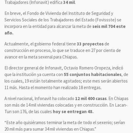
Trabajadores (Infonavit) edifica
34 mil
.
En breve, el Fondo de Vivienda del Instituto de Seguridad y
Servicios Sociales de los Trabajadores del Estado (Fovissste) se
incorpora en la entidad para alcanzar la meta de
seis mil 704 este
año.
Actualmente, el gobierno federal tiene
33 proyectos
de
construcción en proceso, lo que se traduce en 27 por ciento de
avance en la meta sexenal para Chiapas.
El director general de Infonavit, Octavio Romero Oropeza, indicó
que la institución ya cuenta con
55 conjuntos habitacionales
, de
los cuales, 19 están totalmente agotados; este mes serán abiertos
11 más. Hasta el momento han realizado 18 entregas.
A nivel nacional, Infonavit ha colocado
12 mil 400 casas
. En Chiapas
son más de 14 mil viviendas colocadas y en construcción. En Lacan-
Tun son 176, de las cuales
hoy se entregan 48.
“Este año quisiéramos terminar la meta de todo el sexenio; serían
20 mil más para sumar 34 mil viviendas en Chiapas.”