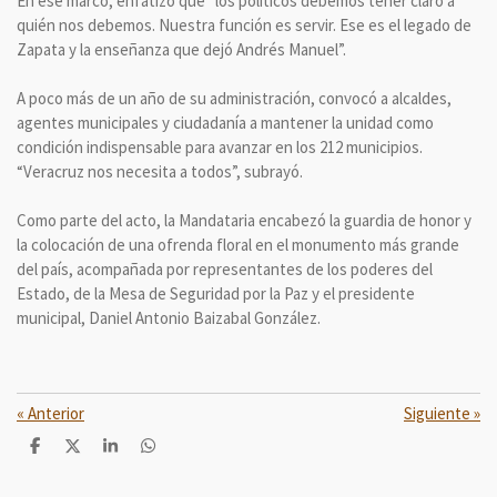
En ese marco, enfatizó que “los políticos debemos tener claro a
quién nos debemos. Nuestra función es servir. Ese es el legado de
Zapata y la enseñanza que dejó Andrés Manuel”.
A poco más de un año de su administración, convocó a alcaldes,
agentes municipales y ciudadanía a mantener la unidad como
condición indispensable para avanzar en los 212 municipios.
“Veracruz nos necesita a todos”, subrayó.
Como parte del acto, la Mandataria encabezó la guardia de honor y
la colocación de una ofrenda floral en el monumento más grande
del país, acompañada por representantes de los poderes del
Estado, de la Mesa de Seguridad por la Paz y el presidente
municipal, Daniel Antonio Baizabal González.
«
Anterior
Siguiente
»
C
C
C
C
o
o
o
o
m
m
m
m