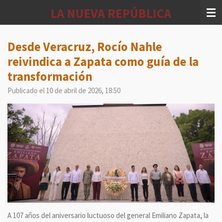
Ir
LA NUEVA REPÚBLICA
al
contenido
principal
Desde Veracruz, Rocío Nahle
reivindica a Zapata como guía de la
transformación
Publicado el 10 de abril de 2026, 18:50
A 107 años del aniversario luctuoso del general Emiliano Zapata, la