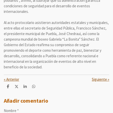
poblanos”, afirmó, al subrayar que su administración garantiza
condiciones de seguridad para el desarrollo de eventos
internacionales.
Al acto protocolario asistieron autoridades estatales y municipales,
entre ellas el secretario de Seguridad Pública, Francisco Sánchez,
el presidente municipal de Puebla, José Chedraui, así como la
campeona mundial de boxeo Gabriela “La Bonita” Sánchez. El
Gobierno del Estado reafirma su compromiso de seguir
promoviendo el deporte como herramienta de paz, bienestar y
desarrollo, consolidando a Puebla como referente nacional e
internacional en la organización de eventos de alto nivel en
beneficio de la sociedad.
«
Anterior
Siguiente
»
C
C
C
C
o
o
o
o
m
m
m
m
p
p
p
p
Añadir comentario
a
a
a
a
r
r
r
r
Nombre *
t
t
t
t