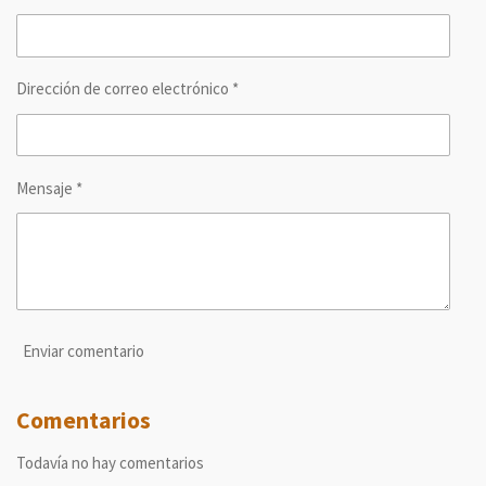
i
i
i
i
r
r
r
r
Dirección de correo electrónico *
Mensaje *
Enviar comentario
Comentarios
Todavía no hay comentarios