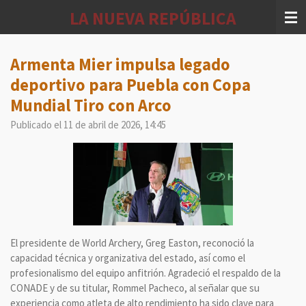
Ir
LA NUEVA REPÚBLICA
al
contenido
principal
Armenta Mier impulsa legado
deportivo para Puebla con Copa
Mundial Tiro con Arco
Publicado el 11 de abril de 2026, 14:45
El presidente de World Archery, Greg Easton, reconoció la
capacidad técnica y organizativa del estado, así como el
profesionalismo del equipo anfitrión. Agradeció el respaldo de la
CONADE y de su titular, Rommel Pacheco, al señalar que su
experiencia como atleta de alto rendimiento ha sido clave para