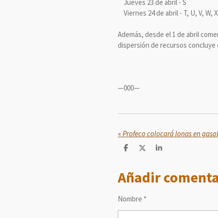
Jueves 23 de abril - S
Viernes 24 de abril - T, U, V, W, X
Además, desde el 1 de abril come
dispersión de recursos concluye e
—000—
«
C
C
C
o
o
o
m
m
m
Añadir comenta
p
p
p
a
a
a
r
r
r
t
t
t
Nombre *
i
i
i
r
r
r