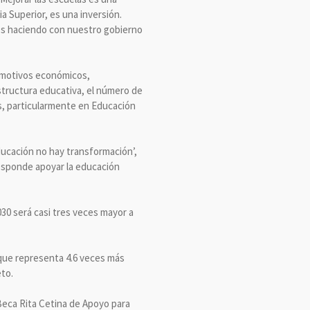
 Superior, es una inversión.
mos haciendo con nuestro gobierno
r motivos económicos,
estructura educativa, el número de
s, particularmente en Educación
educación no hay transformación’,
responde apoyar la educación
030 será casi tres veces mayor a
 que representa 4.6 veces más
to.
 Beca Rita Cetina de Apoyo para