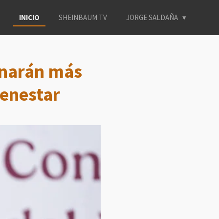
INICIO
SHEINBAUM TV
JORGE SALDAÑA
inarán más
ienestar