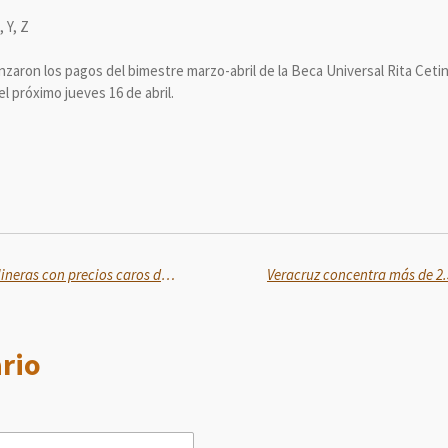
, Y, Z
nzaron los pagos del bimestre marzo-abril de la Beca Universal Rita Ceti
l próximo jueves 16 de abril.
Profeco colocará lonas en gasolineras con precios caros de combustible regular y diésel
rio