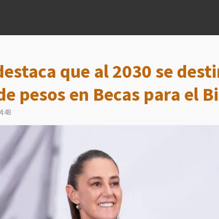
estaca que al 2030 se dest
 de pesos en Becas para el B
4:48