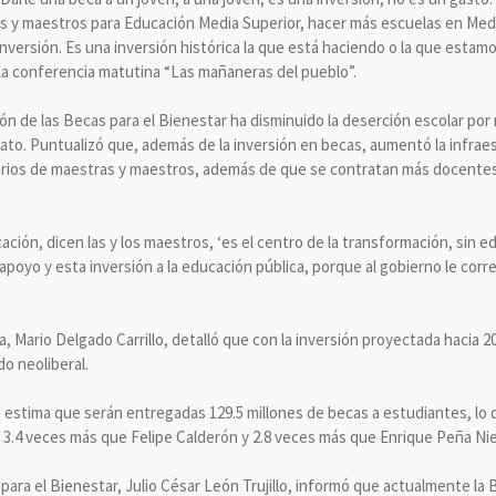
s y maestros para Educación Media Superior, hacer más escuelas en Media
nversión. Es una inversión histórica la que está haciendo o la que esta
 la conferencia matutina “Las mañaneras del pueblo”.
n de las Becas para el Bienestar ha disminuido la deserción escolar po
rato. Puntualizó que, además de la inversión en becas, aumentó la infra
alarios de maestras y maestros, además de que se contratan más docente
ación, dicen las y los maestros, ‘es el centro de la transformación, sin 
apoyo y esta inversión a la educación pública, porque al gobierno le cor
a, Mario Delgado Carrillo, detalló que con la inversión proyectada hacia 2
do neoliberal.
 estima que serán entregadas 129.5 millones de becas a estudiantes, lo
 3.4 veces más que Felipe Calderón y 2.8 veces más que Enrique Peña Nie
para el Bienestar, Julio César León Trujillo, informó que actualmente la