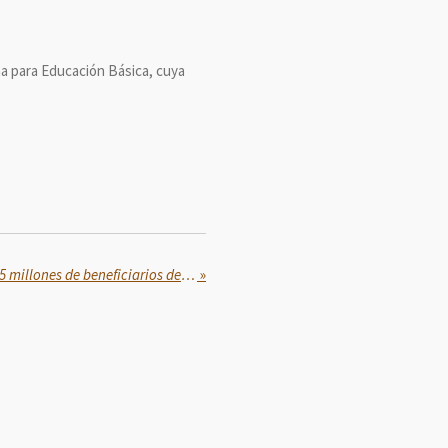
na para Educación Básica, cuya
Veracruz concentra más de 2.5 millones de beneficiarios del Bienestar,
»