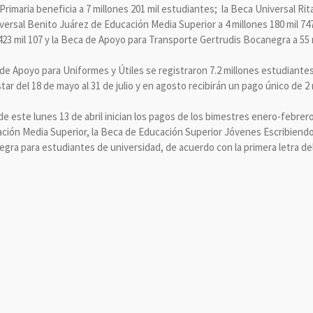
rimaria beneficia a 7 millones 201 mil estudiantes; la Beca Universal Ri
niversal Benito Juárez de Educación Media Superior a 4 millones 180 mil 7
23 mil 107 y la Beca de Apoyo para Transporte Gertrudis Bocanegra a 55 m
de Apoyo para Uniformes y Útiles se registraron 7.2 millones estudiantes
ar del 18 de mayo al 31 de julio y en agosto recibirán un pago único de 2 
de este lunes 13 de abril inician los pagos de los bimestres enero-febrero
ción Media Superior, la Beca de Educación Superior Jóvenes Escribiendo
ra para estudiantes de universidad, de acuerdo con la primera letra del 
Q