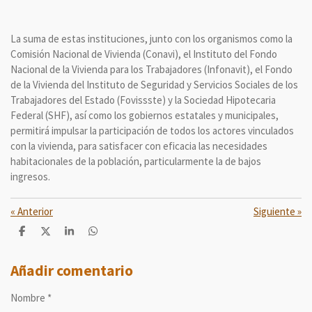
La suma de estas instituciones, junto con los organismos como la
Comisión Nacional de Vivienda (Conavi), el Instituto del Fondo
Nacional de la Vivienda para los Trabajadores (Infonavit), el Fondo
de la Vivienda del Instituto de Seguridad y Servicios Sociales de los
Trabajadores del Estado (Fovissste) y la Sociedad Hipotecaria
Federal (SHF), así como los gobiernos estatales y municipales,
permitirá impulsar la participación de todos los actores vinculados
con la vivienda, para satisfacer con eficacia las necesidades
habitacionales de la población, particularmente la de bajos
ingresos.
«
Anterior
Siguiente
»
C
C
C
C
o
o
o
o
m
m
m
m
p
p
p
p
Añadir comentario
a
a
a
a
r
r
r
r
Nombre *
t
t
t
t
i
i
i
i