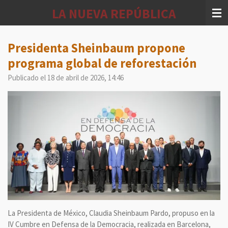
Ir
LA NUEVA REPÚBLICA
al
contenido
principal
Presidenta Sheinbaum propone
programa global de reforestación
Publicado el 18 de abril de 2026, 14:46
La Presidenta de México, Claudia Sheinbaum Pardo, propuso en la
IV Cumbre en Defensa de la Democracia, realizada en Barcelona,