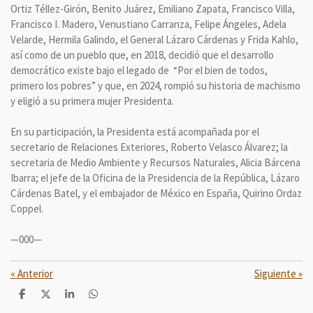
Ortiz Téllez-Girón, Benito Juárez, Emiliano Zapata, Francisco Villa,
Francisco I. Madero, Venustiano Carranza, Felipe Ángeles, Adela
Velarde, Hermila Galindo, el General Lázaro Cárdenas y Frida Kahlo,
así como de un pueblo que, en 2018, decidió que el desarrollo
democrático existe bajo el legado de “Por el bien de todos,
primero los pobres” y que, en 2024, rompió su historia de machismo
y eligió a su primera mujer Presidenta.
En su participación, la Presidenta está acompañada por el
secretario de Relaciones Exteriores, Roberto Velasco Álvarez; la
secretaria de Medio Ambiente y Recursos Naturales, Alicia Bárcena
Ibarra; el jefe de la Oficina de la Presidencia de la República, Lázaro
Cárdenas Batel, y el embajador de México en España, Quirino Ordaz
Coppel.
—000—
«
Anterior
Siguiente
»
C
C
C
C
o
o
o
o