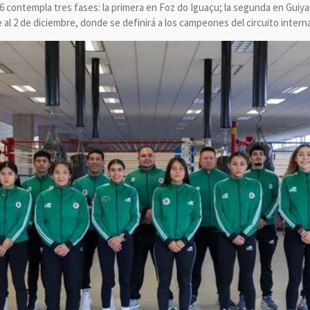
ontempla tres fases: la primera en Foz do Iguaçu; la segunda en Guiyang, 
al 2 de diciembre, donde se definirá a los campeones del circuito interna