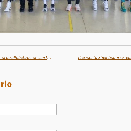
SaberesMX imparte curso nacional de alfabetización con INEA para formar alfabetizadores mediante servicio social
rio