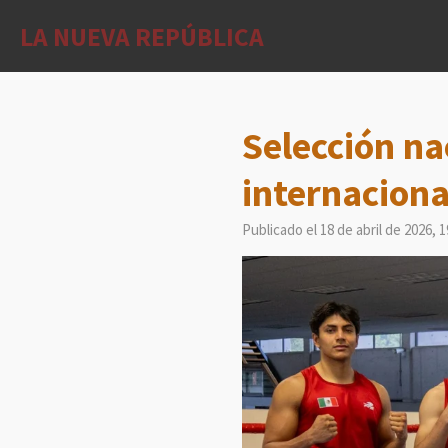
Ir
LA NUEVA REPÚBLICA
al
contenido
principal
Selección na
internaciona
Publicado el 18 de abril de 2026, 1