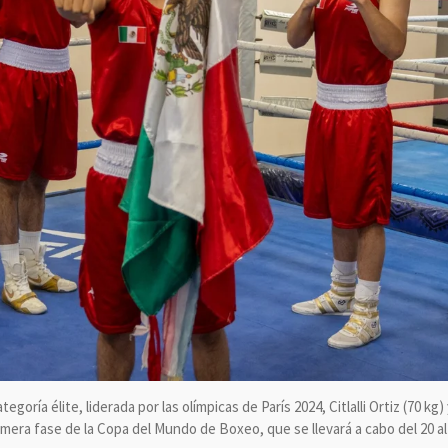
goría élite, liderada por las olímpicas de París 2024, Citlalli Ortiz (70 kg)
imera fase de la Copa del Mundo de Boxeo, que se llevará a cabo del 20 al