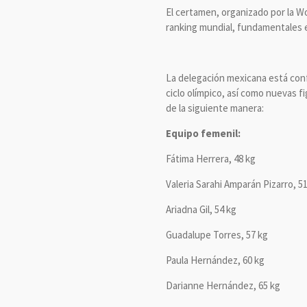
El certamen, organizado por la Wo
ranking mundial, fundamentales e
La delegación mexicana está conf
ciclo olímpico, así como nuevas f
de la siguiente manera:
Equipo femenil:
Fátima Herrera, 48 kg
Valeria Sarahi Amparán Pizarro, 5
Ariadna Gil, 54 kg
Guadalupe Torres, 57 kg
Paula Hernández, 60 kg
Darianne Hernández, 65 kg