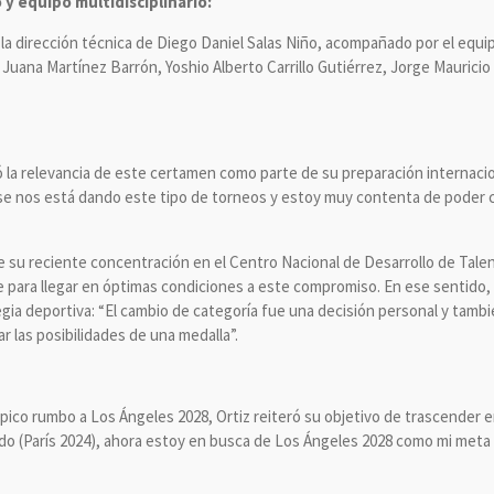
y equipo multidisciplinario:
 la dirección técnica de Diego Daniel Salas Niño, acompañado por el equi
 Juana Martínez Barrón, Yoshio Alberto Carrillo Gutiérrez, Jorge Mauricio 
acó la relevancia de este certamen como parte de su preparación internaci
se nos está dando este tipo de torneos y estoy muy contenta de poder 
ue su reciente concentración en el Centro Nacional de Desarrollo de Tale
 para llegar en óptimas condiciones a este compromiso. En ese sentido,
gia deportiva: “El cambio de categoría fue una decisión personal y tamb
r las posibilidades de una medalla”.
mpico rumbo a Los Ángeles 2028, Ortiz reiteró su objetivo de trascender en
o (París 2024), ahora estoy en busca de Los Ángeles 2028 como mi meta f