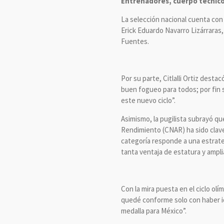
Entrenadores, cuerpo técnico 
La selección nacional cuenta con
Erick Eduardo Navarro Lizárraras,
Fuentes.
Por su parte, Citlalli Ortiz dest
buen fogueo para todos; por fin 
este nuevo ciclo”.
Asimismo, la pugilista subrayó q
Rendimiento (CNAR) ha sido clave
categoría responde a una estrate
tanta ventaja de estatura y amplia
Con la mira puesta en el ciclo olí
quedé conforme solo con haber id
medalla para México”.