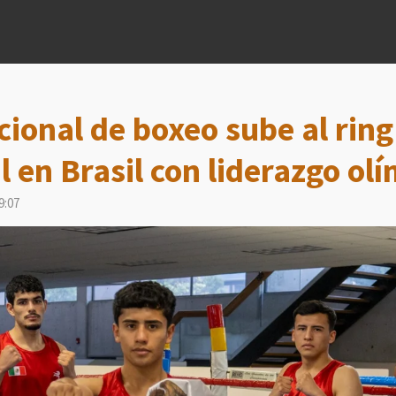
cional de boxeo sube al ring
l en Brasil con liderazgo ol
9:07