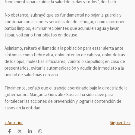
fundamental para cuidar la salud de todas y todos”, destacó.
No obstante, subrayó que es fundamental no bajar la guardia y
continuar con acciones sencillas desde el hogar, como mantener
patios limpios, eliminar recipientes que acumulen agua y lavar,
tapar, voltear o tirar objetos en desuso.
Asimismo, reiteró el llamado a la población para estar alerta ante
síntomas como fiebre alta, dolor intenso de cabeza, dolor detrás
de los ojos, molestias articulares, vómito o sarpullido; en caso de
presentarlos, evitar la automedicación y acudir de inmediato a la
unidad de salud más cercana.
Finalmente, señaló que el trabajo coordinado bajo la directriz de la
gobernadora Margarita González Saravia ha sido clave para
fortalecer las acciones de prevención y lograr la contención de
casos en la entidad.
«
Anterior
Siguiente
»
C
C
C
C