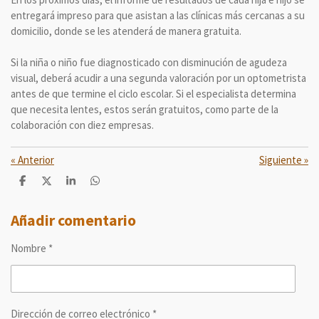
entregará impreso para que asistan a las clínicas más cercanas a su
domicilio, donde se les atenderá de manera gratuita.
Si la niña o niño fue diagnosticado con disminución de agudeza
visual, deberá acudir a una segunda valoración por un optometrista
antes de que termine el ciclo escolar. Si el especialista determina
que necesita lentes, estos serán gratuitos, como parte de la
colaboración con diez empresas.
«
Anterior
Siguiente
»
C
C
C
C
o
o
o
o
m
m
m
m
p
p
p
p
Añadir comentario
a
a
a
a
r
r
r
r
Nombre *
t
t
t
t
i
i
i
i
r
r
r
r
Dirección de correo electrónico *