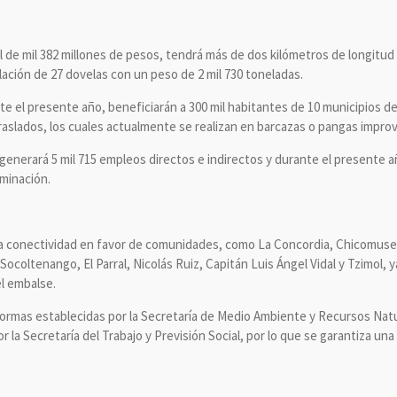
l de mil 382 millones de pesos, tendrá más de dos kilómetros de longitud
alación de 27 dovelas con un peso de 2 mil 730 toneladas.
e el presente año, beneficiarán a 300 mil habitantes de 10 municipios de 
raslados, los cuales actualmente se realizan en barcazas o pangas improv
 generará 5 mil 715 empleos directos e indirectos y durante el presente 
rminación.
la conectividad en favor de comunidades, como La Concordia, Chicomuselo
ocoltenango, El Parral, Nicolás Ruiz, Capitán Luis Ángel Vidal y Tzimol, 
el embalse.
ormas establecidas por la Secretaría de Medio Ambiente y Recursos Natu
r la Secretaría del Trabajo y Previsión Social, por lo que se garantiza u