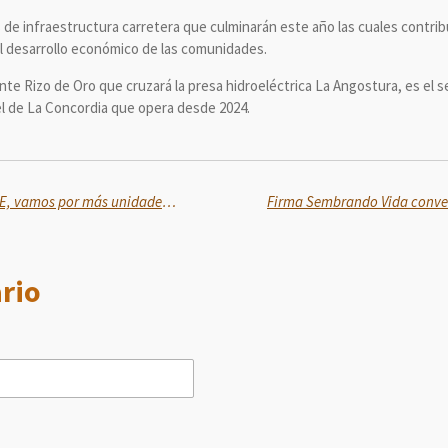
de infraestructura carretera que culminarán este año las cuales contribu
 el desarrollo económico de las comunidades.
te Rizo de Oro que cruzará la presa hidroeléctrica La Angostura, es el
l de La Concordia que opera desde 2024.
Continúan las obras en el ISSSTE, vamos por más unidades médicas y hospitales
rio