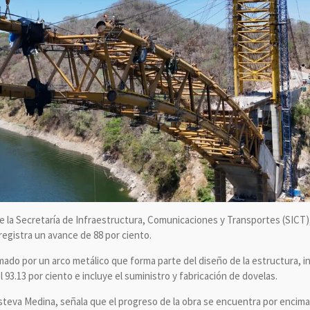
e la Secretaría de Infraestructura, Comunicaciones y Transportes (SICT)
registra un avance de 88 por ciento.
mado por un arco metálico que forma parte del diseño de la estructura, in
93.13 por ciento e incluye el suministro y fabricación de dovelas.
teva Medina, señala que el progreso de la obra se encuentra por encima