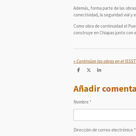
Además, forma parte de las obras 
conectividad, la seguridad vial y
Como obra de continuidad el Puen
construye en Chiapas junto con e
«
C
C
C
o
o
o
m
m
m
Añadir comenta
p
p
p
a
a
a
r
r
r
t
t
t
Nombre *
i
i
i
r
r
r
Dirección de correo electrónico *