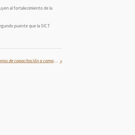
yen al fortalecimiento de la
 segundo puente que la SICT
Firma Sembrando Vida convenios de capacitación a campesinos para fortalecer el Plan Michoacán
»