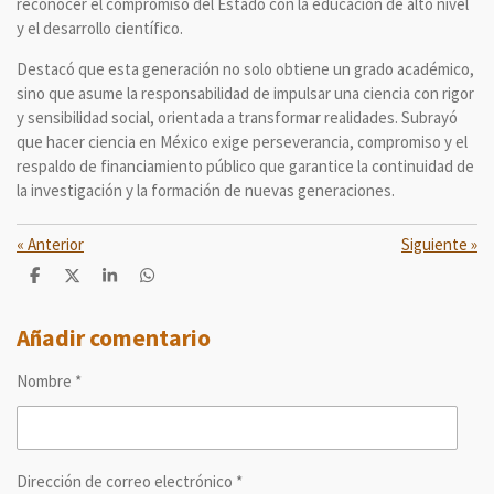
reconocer el compromiso del Estado con la educación de alto nivel
y el desarrollo científico.
Destacó que esta generación no solo obtiene un grado académico,
sino que asume la responsabilidad de impulsar una ciencia con rigor
y sensibilidad social, orientada a transformar realidades. Subrayó
que hacer ciencia en México exige perseverancia, compromiso y el
respaldo de financiamiento público que garantice la continuidad de
la investigación y la formación de nuevas generaciones.
«
Anterior
Siguiente
»
C
C
C
C
o
o
o
o
m
m
m
m
p
p
p
p
Añadir comentario
a
a
a
a
r
r
r
r
Nombre *
t
t
t
t
i
i
i
i
r
r
r
r
Dirección de correo electrónico *