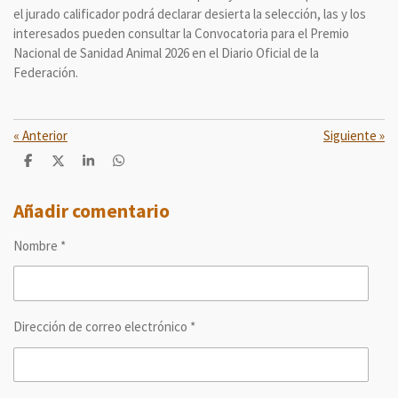
el jurado calificador podrá declarar desierta la selección, las y los
interesados pueden consultar la Convocatoria para el Premio
Nacional de Sanidad Animal 2026 en el Diario Oficial de la
Federación.
«
Anterior
Siguiente
»
C
C
C
C
o
o
o
o
m
m
m
m
p
p
p
p
Añadir comentario
a
a
a
a
r
r
r
r
Nombre *
t
t
t
t
i
i
i
i
r
r
r
r
Dirección de correo electrónico *