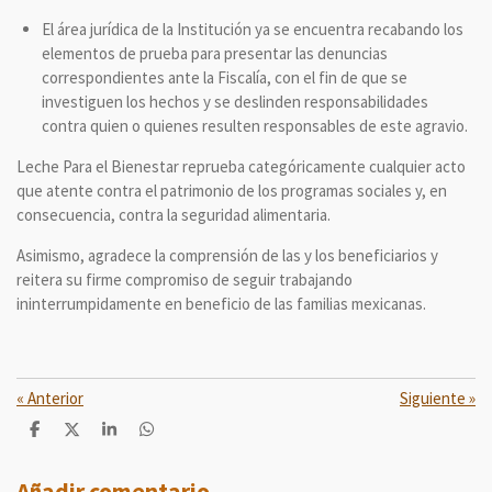
El área jurídica de la Institución ya se encuentra recabando los
elementos de prueba para presentar las denuncias
correspondientes ante la Fiscalía, con el fin de que se
investiguen los hechos y se deslinden responsabilidades
contra quien o quienes resulten responsables de este agravio.
Leche Para el Bienestar reprueba categóricamente cualquier acto
que atente contra el patrimonio de los programas sociales y, en
consecuencia, contra la seguridad alimentaria.
Asimismo, agradece la comprensión de las y los beneficiarios y
reitera su firme compromiso de seguir trabajando
ininterrumpidamente en beneficio de las familias mexicanas.
«
Anterior
Siguiente
»
C
C
C
C
o
o
o
o
m
m
m
m
p
p
p
p
Añadir comentario