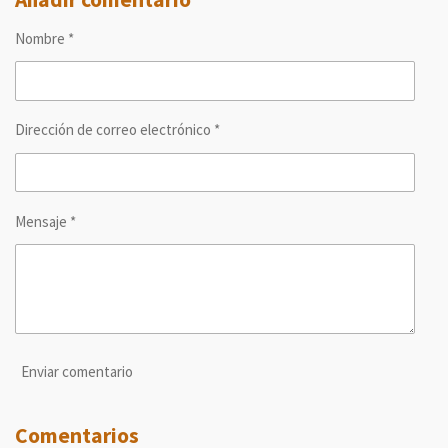
a
a
a
a
r
r
r
r
Nombre *
t
t
t
t
i
i
i
i
r
r
r
r
Dirección de correo electrónico *
Mensaje *
Enviar comentario
Comentarios