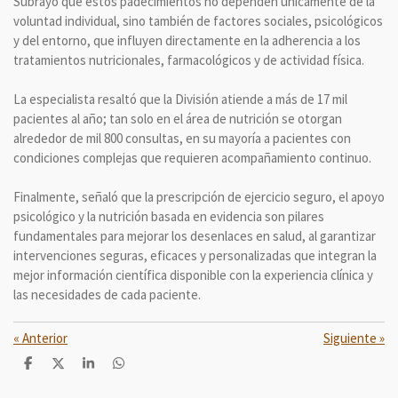
Subrayó que estos padecimientos no dependen únicamente de la
voluntad individual, sino también de factores sociales, psicológicos
y del entorno, que influyen directamente en la adherencia a los
tratamientos nutricionales, farmacológicos y de actividad física.
La especialista resaltó que la División atiende a más de 17 mil
pacientes al año; tan solo en el área de nutrición se otorgan
alrededor de mil 800 consultas, en su mayoría a pacientes con
condiciones complejas que requieren acompañamiento continuo.
Finalmente, señaló que la prescripción de ejercicio seguro, el apoyo
psicológico y la nutrición basada en evidencia son pilares
fundamentales para mejorar los desenlaces en salud, al garantizar
intervenciones seguras, eficaces y personalizadas que integran la
mejor información científica disponible con la experiencia clínica y
las necesidades de cada paciente.
«
Anterior
Siguiente
»
C
C
C
C
o
o
o
o
m
m
m
m