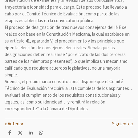
presentación de exámenes y la revisión de sus conocimientos,
trayectoria e idoneidad para el cargo. Este proceso fue llevado a
cabo por el Comité Técnico de Evaluación, como parte de las
etapas establecidas en la convocatoria pública.
El proceso de designación de tres nuevos consejeros del INE se
realizó con base en la Constitución Mexicana, la cual establece en
su artículo 41, apartado V, el procedimiento y los principios que
rigen la elección de consejeros electorales. Señala que las
designaciones deben realizarse “por el voto de las dos terceras
partes de los miembros presentes”, lo que implica un mecanismo
calificado que requiere acuerdos legislativos, no una mayoría
simple.
Además, el propio marco constitucional dispone que el Comité
Técnico de Evaluación “recibirá la lista completa de los aspirantes…
evaluará el cumplimiento de los requisitos constitucionales y
legales, así como su idoneidad… y remitirá la relación
correspondiente” a la Cámara de Diputados.
«
Anterior
Siguiente
»
C
C
C
C