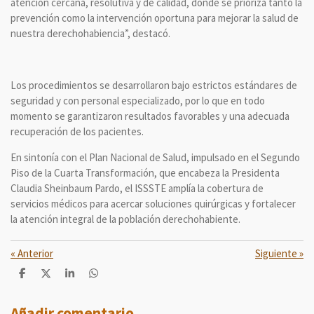
atención cercana, resolutiva y de calidad, donde se prioriza tanto la
prevención como la intervención oportuna para mejorar la salud de
nuestra derechohabiencia”, destacó.
Los procedimientos se desarrollaron bajo estrictos estándares de
seguridad y con personal especializado, por lo que en todo
momento se garantizaron resultados favorables y una adecuada
recuperación de los pacientes.
En sintonía con el Plan Nacional de Salud, impulsado en el Segundo
Piso de la Cuarta Transformación, que encabeza la Presidenta
Claudia Sheinbaum Pardo, el ISSSTE amplía la cobertura de
servicios médicos para acercar soluciones quirúrgicas y fortalecer
la atención integral de la población derechohabiente.
«
Anterior
Siguiente
»
C
C
C
C
o
o
o
o
m
m
m
m
p
p
p
p
Añadir comentario