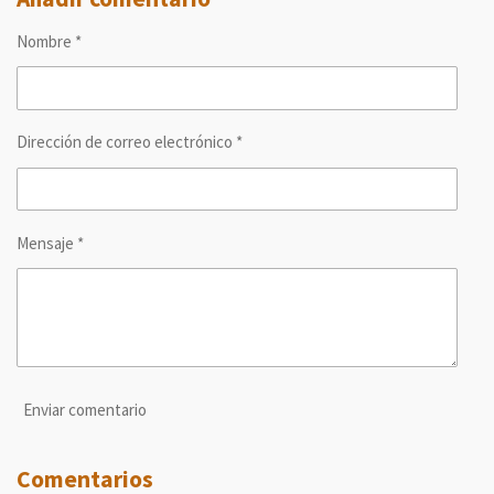
a
a
a
a
r
r
r
r
Nombre *
t
t
t
t
i
i
i
i
r
r
r
r
Dirección de correo electrónico *
Mensaje *
Enviar comentario
Comentarios