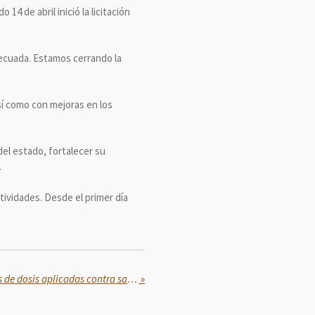
4 de abril inició la licitación
decuada. Estamos cerrando la
sí como con mejoras en los
del estado, fortalecer su
.
ctividades. Desde el primer día
Supera México los 37 millones de dosis aplicadas contra sarampión
»