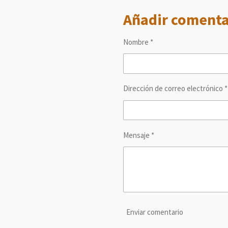
m
m
m
Añadir comenta
p
p
p
a
a
a
r
r
r
t
t
t
Nombre *
i
i
i
r
r
r
Dirección de correo electrónico *
Mensaje *
Enviar comentario