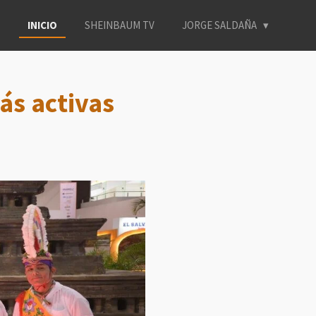
INICIO
SHEINBAUM TV
JORGE SALDAÑA
ás activas