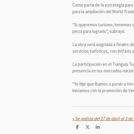
Como parte de la estrategia para 
para la ampliación del World Tra
“Si queremos turismo, tenemos qu
pinza para lograrlo”, subrayó.
La obra será asignada a finales 
servicios turísticos, con énfasis 
La participación en el Tianguis T
presencia en los mercados naciona
“Yo dije que íbamos a poner a Vera
iniciamos con la promoción de Ver
«
C
C
C
o
o
o