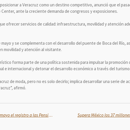
posicionar a Veracruz como un destino competitivo, anunció que el pasado 1
de Center, ante la creciente demanda de congresos y exposiciones.
e ofrecer servicios de calidad: infraestructura, movilidad y atención a
de mayo y se complementa con el desarrollo del puente de Boca del Río, a
en movilidad y atención al visitante.
urístico forma parte de una política sostenida para impulsar la promoción 
l e internacional y detonar el desarrollo económico a través del turismo
cruz de moda, pero no es solo decirlo; implica desarrollar una serie de a
acruz”, afirmó.
Se realiza del 27 de abril al 3 de mayo el registro a las Pensión para Adultos Mayores y Mujeres