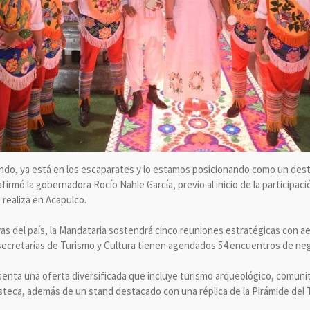
do, ya está en los escaparates y lo estamos posicionando como un desti
afirmó la gobernadora Rocío Nahle García, previo al inicio de la participaci
 realiza en Acapulco.
as del país, la Mandataria sostendrá cinco reuniones estratégicas con ae
s secretarías de Turismo y Cultura tienen agendados 54 encuentros de ne
resenta una oferta diversificada que incluye turismo arqueológico, comunit
steca, además de un stand destacado con una réplica de la Pirámide del T