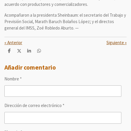
acuerdo con productores y comercializadores.
Acompañaron a la presidenta Sheinbaum: el secretario del Trabajo y
Previsión Social, Marath Baruch Bolaños López; y el directos
general del IMSS, Zoé Robledo Aburto. —
«
Anterior
Siguiente
»
C
C
C
C
o
o
o
o
m
m
m
m
p
p
p
p
Añadir comentario
a
a
a
a
r
r
r
r
Nombre *
t
t
t
t
i
i
i
i
r
r
r
r
Dirección de correo electrónico *