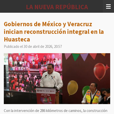
Ir
LA NUEVA REPÚBLICA
al
contenido
principal
Gobiernos de México y Veracruz
inician reconstrucción integral en la
Huasteca
Publicado el 30 de abril de 2026, 20:57
Con la intervención de 286 kilómetros de caminos, la construcción