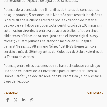
perforación de 14 pozos de agua de 22 solicitados.
Además de la conclusión de 6 trámites de títulos de concesiones
de agua potable; 5 acciones en la Montaña para resarcir los daños a
la parte alta de la cuenca afectada por la extracción de material
pétreo para el fallido aeropuerto; la identificación de 101 minas sin
autorización vigente; la entrega de acervo bibliográfico en cinco
bibliotecas públicas de Atenco, junto con el librero digital “Alas y
raíces”; y cuatro jornadas de atención médica en el Hospital
General “Francisco Altamirano Núñez” del IMSS Bienestar, con
servicio a más de 30 integrantes del Colectivo de Sobrevivientes de
la Tortura de Atenco.
Además, entre otras acciones que se han realizado, se construyó
una sede educativa de la Universidad para el Bienestar “Benito
Juárez García” y se declaró Área Natural Protegida y sitio Ramsar al
Lago de Texcoco.
«
Anterior
Siguiente
»
C
C
C
C
o
o
o
o