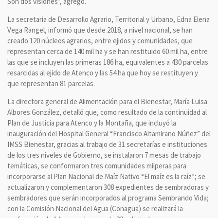
Son dos visiones”, agregó.
La secretaria de Desarrollo Agrario, Territorial y Urbano, Edna Elena
Vega Rangel, informó que desde 2018, a nivel nacional, se han
creado 120 núcleos agrarios, entre ejidos y comunidades, que
representan cerca de 140 mil ha y se han restituido 60 mil ha, entre
las que se incluyen las primeras 186 ha, equivalentes a 430 parcelas
resarcidas al ejido de Atenco y las 54 ha que hoy se restituyen y
que representan 81 parcelas.
La directora general de Alimentación para el Bienestar, María Luisa
Albores González, detalló que, como resultado de la continuidad al
Plan de Justicia para Atenco y la Montaña, que incluyó la
inauguración del Hospital General “Francisco Altamirano Núñez” del
IMSS Bienestar, gracias al trabajo de 31 secretarías e instituciones
de los tres niveles de Gobierno, se instalaron 7 mesas de trabajo
temáticas, se conformaron tres comunidades milperas para
incorporarse al Plan Nacional de Maíz Nativo “El maíz es la raíz”; se
actualizaron y complementaron 308 expedientes de sembradoras y
sembradores que serán incorporados al programa Sembrando Vida;
con la Comisión Nacional del Agua (Conagua) se realizará la