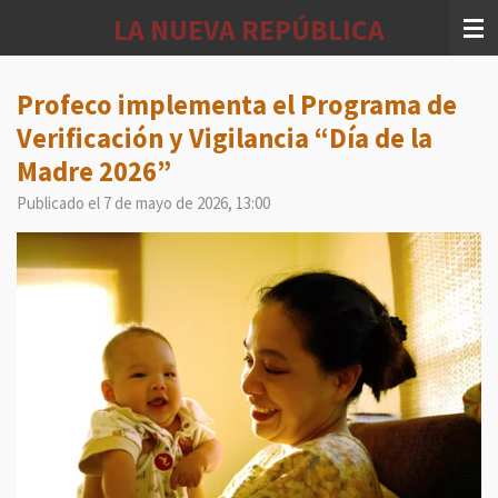
Ir
LA NUEVA REPÚBLICA
al
contenido
principal
Profeco implementa el Programa de
Verificación y Vigilancia “Día de la
Madre 2026”
Publicado el 7 de mayo de 2026, 13:00