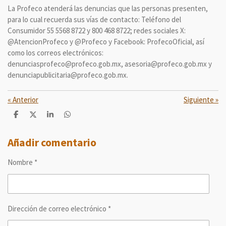
La Profeco atenderá las denuncias que las personas presenten,
para lo cual recuerda sus vías de contacto: Teléfono del
Consumidor 55 5568 8722 y 800 468 8722; redes sociales X:
@AtencionProfeco y @Profeco y Facebook: ProfecoOficial, así
como los correos electrónicos:
denunciasprofeco@profeco.gob.mx, asesoria@profeco.gob.mx y
denunciapublicitaria@profeco.gob.mx.
«
Anterior
Siguiente
»
C
C
C
C
o
o
o
o
m
m
m
m
p
p
p
p
Añadir comentario
a
a
a
a
r
r
r
r
Nombre *
t
t
t
t
i
i
i
i
r
r
r
r
Dirección de correo electrónico *