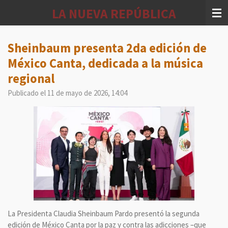
Ir
LA NUEVA REPÚBLICA
al
contenido
principal
Sheinbaum presenta 2da edición de
México Canta, dedicada a la música
regional
Publicado el 11 de mayo de 2026, 14:04
La Presidenta Claudia Sheinbaum Pardo presentó la segunda
edición de México Canta por la paz y contra las adicciones –que