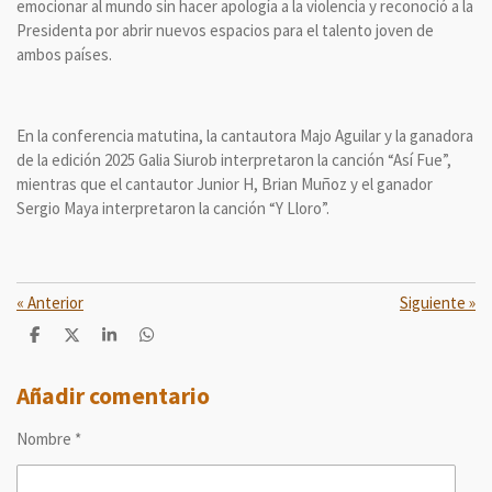
emocionar al mundo sin hacer apología a la violencia y reconoció a la
Presidenta por abrir nuevos espacios para el talento joven de
ambos países.
En la conferencia matutina, la cantautora Majo Aguilar y la ganadora
de la edición 2025 Galia Siurob interpretaron la canción “Así Fue”,
mientras que el cantautor Junior H, Brian Muñoz y el ganador
Sergio Maya interpretaron la canción “Y Lloro”.
«
Anterior
Siguiente
»
C
C
C
C
o
o
o
o
m
m
m
m
p
p
p
p
Añadir comentario
a
a
a
a
r
r
r
r
Nombre *
t
t
t
t
i
i
i
i
r
r
r
r