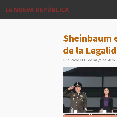
Ir
LA NUEVA REPÚBLICA
al
contenido
principal
Sheinbaum e
de la Legali
Publicado el 11 de mayo de 2026, 