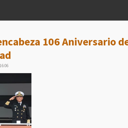
ncabeza 106 Aniversario d
dad
16:06