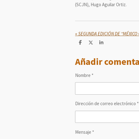
(SCJN), Hugo Aguilar Ortiz.
«
C
C
C
o
o
o
m
m
m
Añadir comenta
p
p
p
a
a
a
r
r
r
t
t
t
Nombre *
i
i
i
r
r
r
Dirección de correo electrónico *
Mensaje *