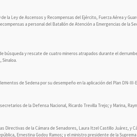
0 de la Ley de Ascensos y Recompensas del Ejército, Fuerza Aérea y Guard
recompensas a personal del Batallón de Atención a Emergencias de la Sec
 de búsqueda y rescate de cuatro mineros atrapados durante el derrumbe 
, Sinaloa.
lementos de Sedena por su desempeño en la aplicación del Plan DN-III-E
secretarios de la Defensa Nacional, Ricardo Trevilla Trejo; y Marina, Ra
sas Directivas de la Cámara de Senadores, Laura Itzel Castillo Juárez, y
República, Ernestina Godoy Ramos; y el ministro presidente de la Suprema 