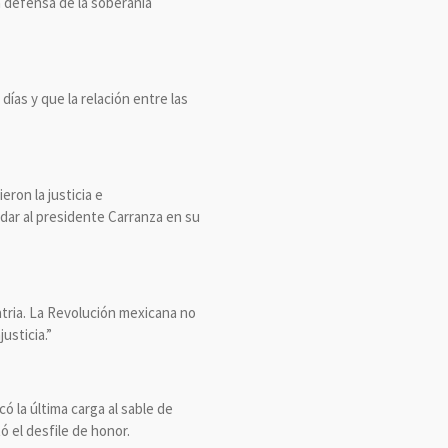
la defensa de la soberanía
ías y que la relación entre las
ron la justicia e
ldar al presidente Carranza en su
tria. La Revolución mexicana no
usticia.”
ó la última carga al sable de
ó el desfile de honor.