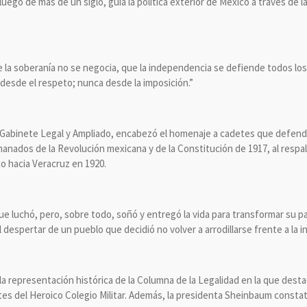
luego de más de un siglo, guía la política exterior de México a través de 
la soberanía no se negocia, que la independencia se defiende todos los d
desde el respeto; nunca desde la imposición.”
abinete Legal y Ampliado, encabezó el homenaje a cadetes que defendie
manados de la Revolución mexicana y de la Constitución de 1917, al respa
ico hacia Veracruz en 1920.
 luchó, pero, sobre todo, soñó y entregó la vida para transformar su pa
despertar de un pueblo que decidió no volver a arrodillarse frente a la inj
a representación histórica de la Columna de la Legalidad en la que destac
etes del Heroico Colegio Militar. Además, la presidenta Sheinbaum constat