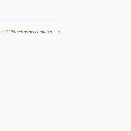
Construye Gobierno de Puebla 3.3 kilómetros del camino a las Loberas en Tecali
»