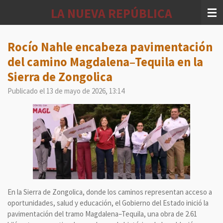
Ir
LA NUEVA REPÚBLICA
al
contenido
principal
Rocío Nahle encabeza pavimentación
del camino Magdalena–Tequila en la
Sierra de Zongolica
Publicado el 13 de mayo de 2026, 13:14
En la Sierra de Zongolica, donde los caminos representan acceso a
oportunidades, salud y educación, el Gobierno del Estado inició la
pavimentación del tramo Magdalena–Tequila, una obra de 2.61