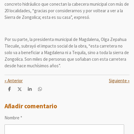
concreto hidráulico que conectan la cabecera municipal con más de
20 localidades, “gracias por considerarnos y por voltear a ver a la
Sierra de Zongolica; esta es su casa”, expresó.
Por su parte, la presidenta municipal de Magdalena, Olga Zepahua
Tlecuile, subrayó el impacto social de la obra, “esta carretera no
solo va a beneficiar a Magdalena ni a Tequila, sino a toda la sierra de
Zongolica. Son miles de personas que soñaban con esta carretera
desde hace muchísimos años”.
«
Anterior
Siguiente
»
C
C
C
C
o
o
o
o
m
m
m
m
p
p
p
p
Añadir comentario
a
a
a
a
r
r
r
r
Nombre *
t
t
t
t
i
i
i
i
r
r
r
r