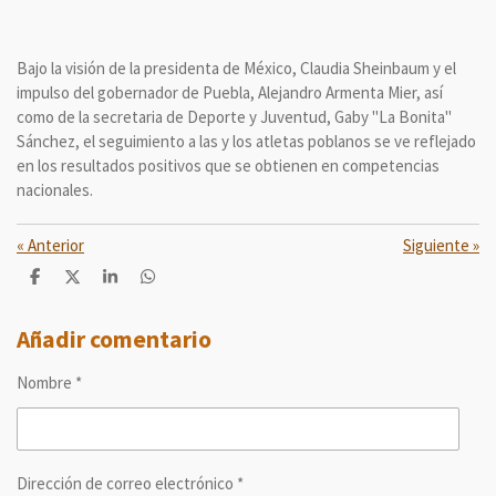
Bajo la visión de la presidenta de México, Claudia Sheinbaum y el
impulso del gobernador de Puebla, Alejandro Armenta Mier, así
como de la secretaria de Deporte y Juventud, Gaby "La Bonita"
Sánchez, el seguimiento a las y los atletas poblanos se ve reflejado
en los resultados positivos que se obtienen en competencias
nacionales.
«
Anterior
Siguiente
»
C
C
C
C
o
o
o
o
m
m
m
m
p
p
p
p
Añadir comentario
a
a
a
a
r
r
r
r
Nombre *
t
t
t
t
i
i
i
i
r
r
r
r
Dirección de correo electrónico *