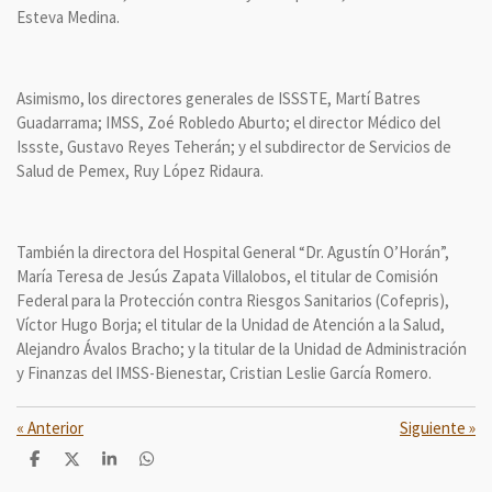
Esteva Medina.
Asimismo, los directores generales de ISSSTE, Martí Batres
Guadarrama; IMSS, Zoé Robledo Aburto; el director Médico del
Issste, Gustavo Reyes Teherán; y el subdirector de Servicios de
Salud de Pemex, Ruy López Ridaura.
También la directora del Hospital General “Dr. Agustín O’Horán”,
María Teresa de Jesús Zapata Villalobos, el titular de Comisión
Federal para la Protección contra Riesgos Sanitarios (Cofepris),
Víctor Hugo Borja; el titular de la Unidad de Atención a la Salud,
Alejandro Ávalos Bracho; y la titular de la Unidad de Administración
y Finanzas del IMSS-Bienestar, Cristian Leslie García Romero.
«
Anterior
Siguiente
»
C
C
C
C
o
o
o
o