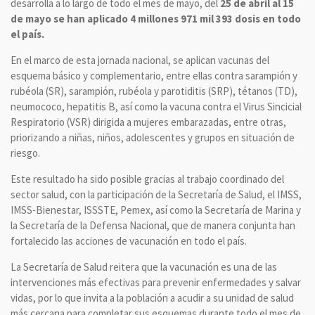
desarrolla a lo largo de todo el mes de mayo, del
25 de abril al 15
de mayo se han aplicado 4 millones 971 mil 393 dosis en todo
el país.
En el marco de esta jornada nacional, se aplican vacunas del
esquema básico y complementario, entre ellas contra sarampión y
rubéola (SR), sarampión, rubéola y parotiditis (SRP), tétanos (TD),
neumococo, hepatitis B, así como la vacuna contra el Virus Sincicial
Respiratorio (VSR) dirigida a mujeres embarazadas, entre otras,
priorizando a niñas, niños, adolescentes y grupos en situación de
riesgo.
Este resultado ha sido posible gracias al trabajo coordinado del
sector salud, con la participación de la Secretaría de Salud, el IMSS,
IMSS-Bienestar, ISSSTE, Pemex, así como la Secretaría de Marina y
la Secretaría de la Defensa Nacional, que de manera conjunta han
fortalecido las acciones de vacunación en todo el país.
La Secretaría de Salud reitera que la vacunación es una de las
intervenciones más efectivas para prevenir enfermedades y salvar
vidas, por lo que invita a la población a acudir a su unidad de salud
más cercana para completar sus esquemas durante todo el mes de