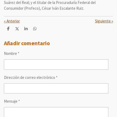
Suárez del Real; y el titular de la Procuraduría Federal del
Consumidor (Profeco), César Iván Escalante Ruiz.
«
Anterior
Siguiente
»
C
C
C
C
o
o
o
o
m
m
m
m
p
p
p
p
Añadir comentario
a
a
a
a
r
r
r
r
Nombre *
t
t
t
t
i
i
i
i
r
r
r
r
Dirección de correo electrónico *
Mensaje *