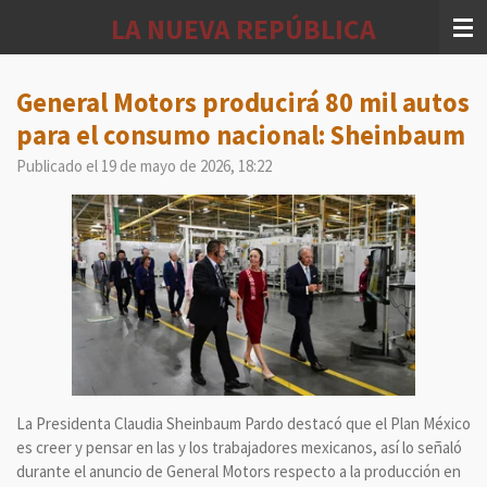
Ir
LA NUEVA REPÚBLICA
al
contenido
principal
General Motors producirá 80 mil autos
para el consumo nacional: Sheinbaum
Publicado el 19 de mayo de 2026, 18:22
La Presidenta Claudia Sheinbaum Pardo destacó que el Plan México
es creer y pensar en las y los trabajadores mexicanos, así lo señaló
durante el anuncio de General Motors respecto a la producción en