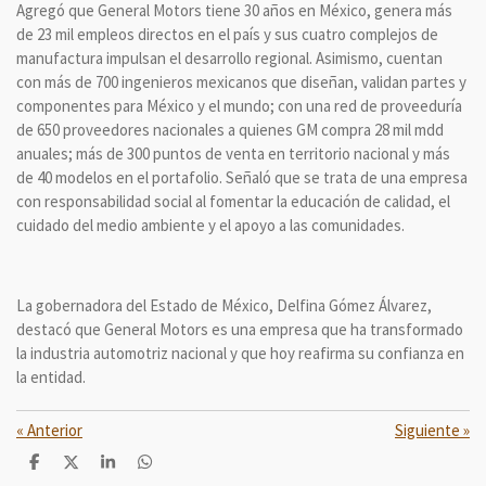
Agregó que General Motors tiene 30 años en México, genera más
de 23 mil empleos directos en el país y sus cuatro complejos de
manufactura impulsan el desarrollo regional. Asimismo, cuentan
con más de 700 ingenieros mexicanos que diseñan, validan partes y
componentes para México y el mundo; con una red de proveeduría
de 650 proveedores nacionales a quienes GM compra 28 mil mdd
anuales; más de 300 puntos de venta en territorio nacional y más
de 40 modelos en el portafolio. Señaló que se trata de una empresa
con responsabilidad social al fomentar la educación de calidad, el
cuidado del medio ambiente y el apoyo a las comunidades.
La gobernadora del Estado de México, Delfina Gómez Álvarez,
destacó que General Motors es una empresa que ha transformado
la industria automotriz nacional y que hoy reafirma su confianza en
la entidad.
«
Anterior
Siguiente
»
C
C
C
C
o
o
o
o