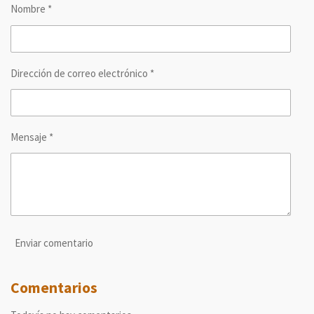
Nombre *
t
t
t
t
i
i
i
i
r
r
r
r
Dirección de correo electrónico *
Mensaje *
Enviar comentario
Comentarios