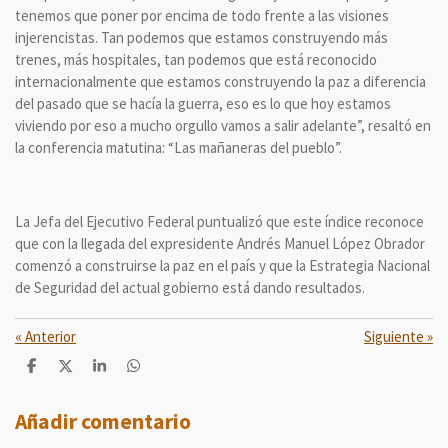
tenemos que poner por encima de todo frente a las visiones
injerencistas. Tan podemos que estamos construyendo más
trenes, más hospitales, tan podemos que está reconocido
internacionalmente que estamos construyendo la paz a diferencia
del pasado que se hacía la guerra, eso es lo que hoy estamos
viviendo por eso a mucho orgullo vamos a salir adelante”, resaltó en
la conferencia matutina: “Las mañaneras del pueblo”.
La Jefa del Ejecutivo Federal puntualizó que este índice reconoce
que con la llegada del expresidente Andrés Manuel López Obrador
comenzó a construirse la paz en el país y que la Estrategia Nacional
de Seguridad del actual gobierno está dando resultados.
«
Anterior
Siguiente
»
C
C
C
C
o
o
o
o
m
m
m
m
p
p
p
p
Añadir comentario
a
a
a
a
r
r
r
r