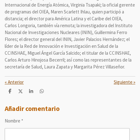
Internacional de Energía Atómica, Virginia Tsapaki; la oficial gerente
de programas del OIEA, Maren Scarlett Ihlau, quien participó a
distancia; el director para América Latina y el Caribe del OIEA,
Carlos Longoria, también vía remota; la investigadora del Instituto
Nacional de Investigaciones Nucleares (ININ), Guillermina Ferro
Flores; el director general del ININ, Javier Palacios Hernández; el
líder de la Red de Innovación e Investigación en Salud de la
CCINSHAE, Miguel Ángel García Salcido; el titular de la CCINSHAE,
Carlos Arturo Hinojosa Becerril; así como las representantes de la
secretaría de Salud, Laura Zapata y Margarita Pérez Villaseñor.
«
Anterior
Siguiente
»
C
C
C
C
o
o
o
o
m
m
m
m
p
p
p
p
Añadir comentario
a
a
a
a
r
r
r
r
Nombre *
t
t
t
t
i
i
i
i
r
r
r
r