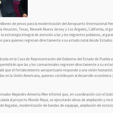
 millones de pesos para la modernización del Aeropuerto Internacional H
ia Houston, Texas, Newark-Nueva Jersey y Los Ángeles, California, el go
 la estrategia integral de atención a las y los migrantes poblanos, al gar
ios para quienes regresan directamente a su estado natal desde Estados
izada en la Casa de Representación del Gobierno del Estado de Puebla 
permitirán que las y los connacionales regresen directamente a su esta
ñaló que el fortalecimiento aeroportuario responde a una visión humanis
as en la Unión Americana, quienes contribuyen al desarrollo económico y
ernador Alejandro Armenta Mier informó que, en coordinación con el Gob
culada al proyecto Mundo Maya, se ejecutarán obras de ampliación y recon
 de llegadas, modernización de bandas de equipaje, ampliación de estaci