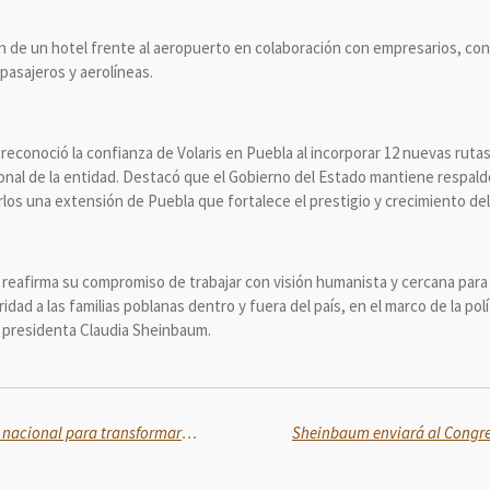
 de un hotel frente al aeropuerto en colaboración con empresarios, con e
pasajeros y aerolíneas.
reconoció la confianza de Volaris en Puebla al incorporar 12 nuevas ruta
ional de la entidad. Destacó que el Gobierno del Estado mantiene respald
los una extensión de Puebla que fortalece el prestigio y crecimiento del 
 reafirma su compromiso de trabajar con visión humanista y cercana para
dad a las familias poblanas dentro y fuera del país, en el marco de la polí
a presidenta Claudia Sheinbaum.
Semarnat presenta diagnóstico nacional para transformar gestión de residuos y avanzar hacia la economía circular