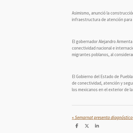
Asimismo, anunció la construcción
infraestructura de atención para 
El gobernador Alejandro Armenta 
conectividad nacional e internac
migrantes poblanos, al considerar
El Gobierno del Estado de Puebla
de conectividad, atención y seguri
los mexicanos en el exterior de l
«
C
C
C
o
o
o