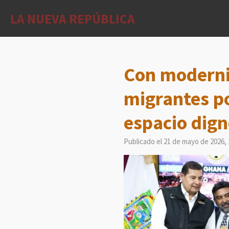
Ir
LA NUEVA REPÚBLICA
al
contenido
principal
Con moderniz
migrantes po
espacio dig
Publicado el 21 de mayo de 2026, 