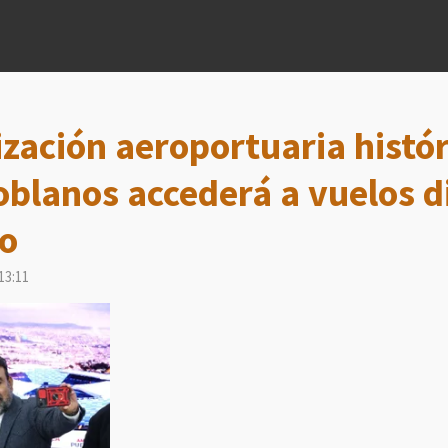
ación aeroportuaria histór
blanos accederá a vuelos d
no
13:11