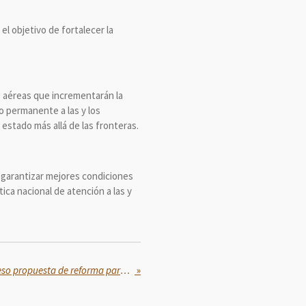
l objetivo de fortalecer la
s aéreas que incrementarán la
o permanente a las y los
estado más allá de las fronteras.
 garantizar mejores condiciones
tica nacional de atención a las y
Sheinbaum enviará al Congreso propuesta de reforma para evitar que haya candidatos con vínculos con la delincuencia organizada
»