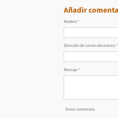
m
m
m
Añadir comenta
p
p
p
a
a
a
r
r
r
t
t
t
Nombre *
i
i
i
r
r
r
Dirección de correo electrónico *
Mensaje *
Enviar comentario