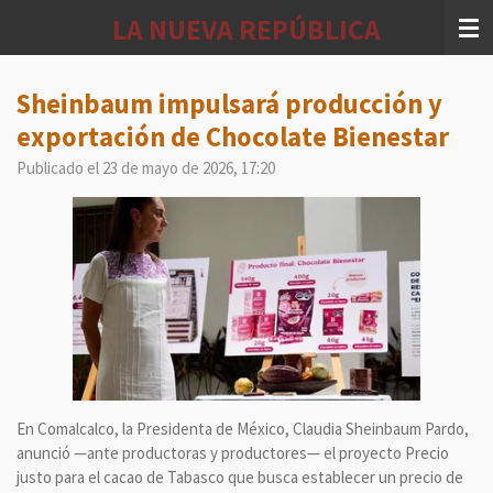
Ir
LA NUEVA REPÚBLICA
al
contenido
principal
Sheinbaum impulsará producción y
exportación de Chocolate Bienestar
Publicado el 23 de mayo de 2026, 17:20
En Comalcalco, la Presidenta de México, Claudia Sheinbaum Pardo,
anunció —ante productoras y productores— el proyecto Precio
justo para el cacao de Tabasco que busca establecer un precio de