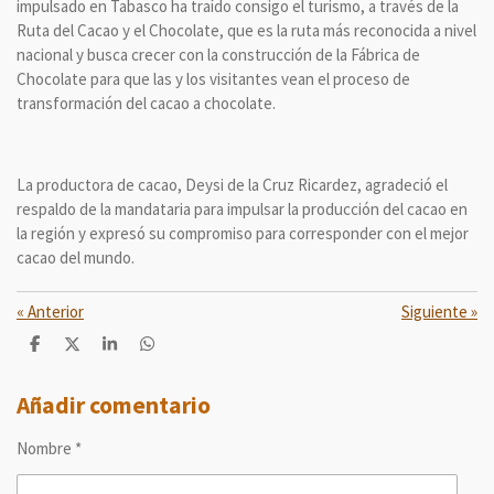
impulsado en Tabasco ha traído consigo el turismo, a través de la
Ruta del Cacao y el Chocolate, que es la ruta más reconocida a nivel
nacional y busca crecer con la construcción de la Fábrica de
Chocolate para que las y los visitantes vean el proceso de
transformación del cacao a chocolate.
La productora de cacao, Deysi de la Cruz Ricardez, agradeció el
respaldo de la mandataria para impulsar la producción del cacao en
la región y expresó su compromiso para corresponder con el mejor
cacao del mundo.
«
Anterior
Siguiente
»
C
C
C
C
o
o
o
o
m
m
m
m
p
p
p
p
Añadir comentario
a
a
a
a
r
r
r
r
Nombre *
t
t
t
t
i
i
i
i
r
r
r
r