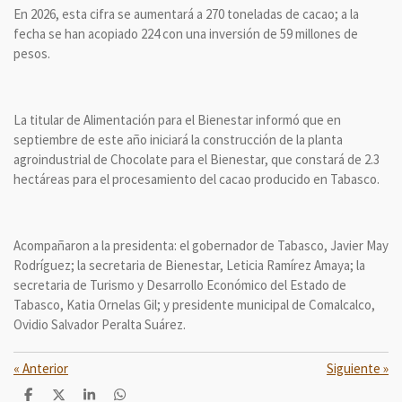
En 2026, esta cifra se aumentará a 270 toneladas de cacao; a la
fecha se han acopiado 224 con una inversión de 59 millones de
pesos.
La titular de Alimentación para el Bienestar informó que en
septiembre de este año iniciará la construcción de la planta
agroindustrial de Chocolate para el Bienestar, que constará de 2.3
hectáreas para el procesamiento del cacao producido en Tabasco.
Acompañaron a la presidenta: el gobernador de Tabasco, Javier May
Rodríguez; la secretaria de Bienestar, Leticia Ramírez Amaya; la
secretaria de Turismo y Desarrollo Económico del Estado de
Tabasco, Katia Ornelas Gil; y presidente municipal de Comalcalco,
Ovidio Salvador Peralta Suárez.
«
Anterior
Siguiente
»
C
C
C
C