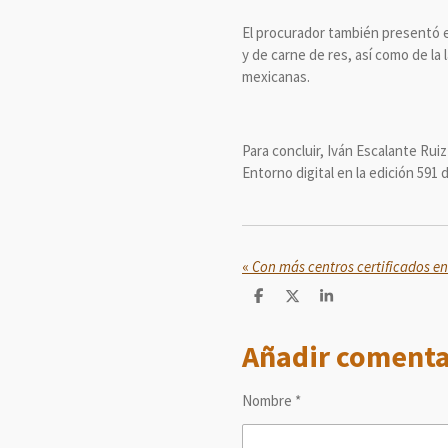
El procurador también presentó e
y de carne de res, así como de la
mexicanas.
Para concluir, Iván Escalante Ruiz
Entorno digital en la edición 591 
«
C
C
C
o
o
o
m
m
m
Añadir comenta
p
p
p
a
a
a
r
r
r
t
t
t
Nombre *
i
i
i
r
r
r