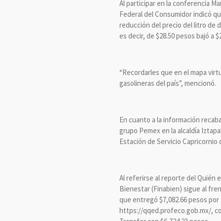
Al participar en la conferencia 
Federal del Consumidor indicó que
reducción del precio del litro de 
es decir, de $28.50 pesos bajó a 
“Recordarles que en el mapa virtu
gasolineras del país”, mencionó.
En cuanto a la información recab
grupo Pemex en la alcaldía Iztapal
Estación de Servicio Capricornio
Al referirse al reporte del Quién
Bienestar (Finabien) sigue al fre
que entregó $7,082.66 pesos por 4
https://qqed.profeco.gob.mx/, c