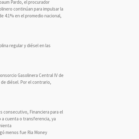
nbaum Pardo, el procurador
linero continúan para impulsar la
 de 4.1% en el promedio nacional,
ina regular y diésel en las
onsorcio Gasolinera Central IV de
de diésel. Por el contrario,
es consecutivo, Financiera para el
o a cuenta o transferencia, ya
amienta
pagó menos fue Ria Money