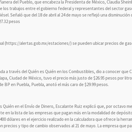
Mañanera del Pueblo, que encabeza la Presidenta de México, Claudia Shei
 los trabajos entre el gobierno federal y representantes del sector gaso
diésel. Señaló que del 18 de abril al 24 de mayo se reflejó una disminución
$27.32 pesos
al (https://alertas.gob.mx/estaciones/) se pueden ubicar precios de gasol
ada a través del Quién es Quién en los Combustibles, dio a conocer que C
apa, Ciudad de México, tuvo el precio más justo de $26.95 pesos por litro 
 de BP en Puebla, Puebla, anotó el más caro de $29.99 pesos.
 es Quién en el Envío de Dinero, Escalante Ruiz explicó que, por octavo m
nte en la lista de las empresas que pagan más en la modalidad de depósit
00 dólares en el ejercicio realizado en la calculadora que ofrece la herr
on precios y tipo de cambio observados al 21 de mayo. La empresa que 