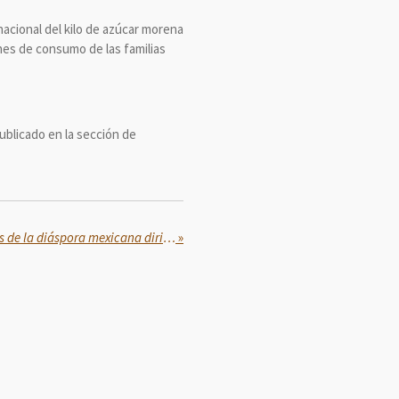
acional del kilo de azúcar morena
ones de consumo de las familias
publicado en la sección de
Sheinbaum presenta Cátedras de la diáspora mexicana dirigido a jóvenes investigadores en el exterior que mantienen vínculo con México
»