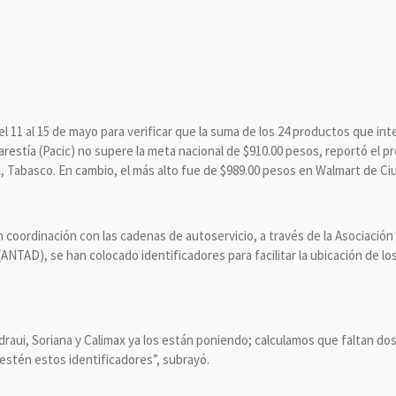
el 11 al 15 de mayo para verificar que la suma de los 24 productos que int
Carestía (Pacic) no supere la meta nacional de $910.00 pesos, reportó el p
, Tabasco. En cambio, el más alto fue de $989.00 pesos en Walmart de Ci
en coordinación con las cadenas de autoservicio, a través de la Asociació
NTAD), se han colocado identificadores para facilitar la ubicación de lo
draui, Soriana y Calimax ya los están poniendo; calculamos que faltan do
estén estos identificadores”, subrayó.