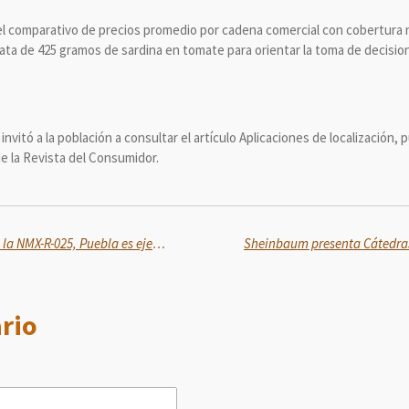
l comparativo de precios promedio por cadena comercial con cobertura n
 lata de 425 gramos de sardina en tomate para orientar la toma de decisi
 invitó a la población a consultar el artículo Aplicaciones de localización, 
de la Revista del Consumidor.
Con más centros certificados en la NMX-R-025, Puebla es ejemplo nacional en igualdad laboral
rio