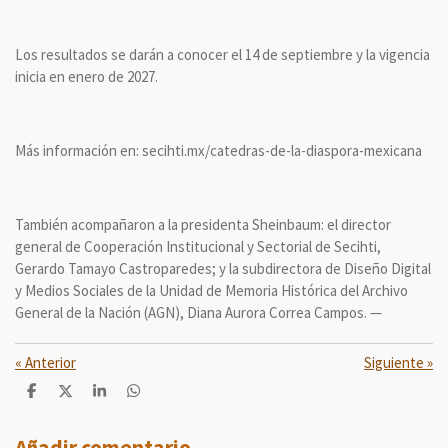
Los resultados se darán a conocer el 14 de septiembre y la vigencia
inicia en enero de 2027.
Más información en: secihti.mx/catedras-de-la-diaspora-mexicana
También acompañaron a la presidenta Sheinbaum: el director
general de Cooperación Institucional y Sectorial de Secihti,
Gerardo Tamayo Castroparedes; y la subdirectora de Diseño Digital
y Medios Sociales de la Unidad de Memoria Histórica del Archivo
General de la Nación (AGN), Diana Aurora Correa Campos. —
«
Anterior
Siguiente
»
C
C
C
C
o
o
o
o
m
m
m
m
p
p
p
p
Añadir comentario