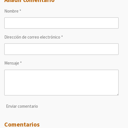
a
a
a
a
r
r
r
r
Nombre *
t
t
t
t
i
i
i
i
r
r
r
r
Dirección de correo electrónico *
Mensaje *
Enviar comentario
Comentarios