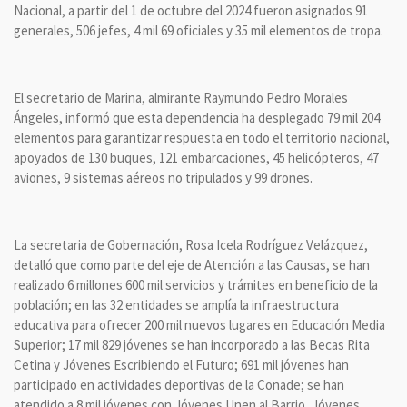
Nacional, a partir del 1 de octubre del 2024 fueron asignados 91
generales, 506 jefes, 4 mil 69 oficiales y 35 mil elementos de tropa.
El secretario de Marina, almirante Raymundo Pedro Morales
Ángeles, informó que esta dependencia ha desplegado 79 mil 204
elementos para garantizar respuesta en todo el territorio nacional,
apoyados de 130 buques, 121 embarcaciones, 45 helicópteros, 47
aviones, 9 sistemas aéreos no tripulados y 99 drones.
La secretaria de Gobernación, Rosa Icela Rodríguez Velázquez,
detalló que como parte del eje de Atención a las Causas, se han
realizado 6 millones 600 mil servicios y trámites en beneficio de la
población; en las 32 entidades se amplía la infraestructura
educativa para ofrecer 200 mil nuevos lugares en Educación Media
Superior; 17 mil 829 jóvenes se han incorporado a las Becas Rita
Cetina y Jóvenes Escribiendo el Futuro; 691 mil jóvenes han
participado en actividades deportivas de la Conade; se han
atendido a 8 mil jóvenes con Jóvenes Unen al Barrio, Jóvenes