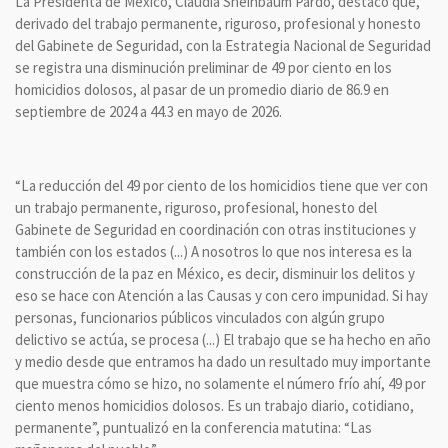
La Presidenta de México, Claudia Sheinbaum Pardo, destacó que,
derivado del trabajo permanente, riguroso, profesional y honesto
del Gabinete de Seguridad, con la Estrategia Nacional de Seguridad
se registra una disminución preliminar de 49 por ciento en los
homicidios dolosos, al pasar de un promedio diario de 86.9 en
septiembre de 2024 a 44.3 en mayo de 2026.
“La reducción del 49 por ciento de los homicidios tiene que ver con
un trabajo permanente, riguroso, profesional, honesto del
Gabinete de Seguridad en coordinación con otras instituciones y
también con los estados (...) A nosotros lo que nos interesa es la
construcción de la paz en México, es decir, disminuir los delitos y
eso se hace con Atención a las Causas y con cero impunidad. Si hay
personas, funcionarios públicos vinculados con algún grupo
delictivo se actúa, se procesa (...) El trabajo que se ha hecho en año
y medio desde que entramos ha dado un resultado muy importante
que muestra cómo se hizo, no solamente el número frío ahí, 49 por
ciento menos homicidios dolosos. Es un trabajo diario, cotidiano,
permanente”, puntualizó en la conferencia matutina: “Las