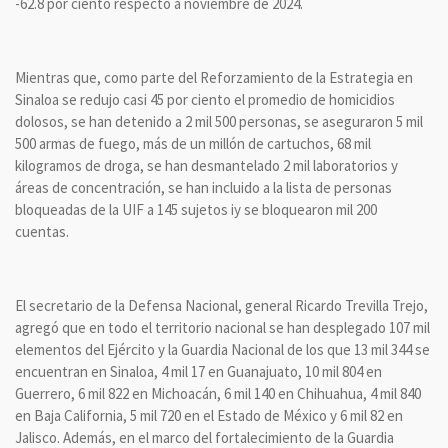
-62.8 por ciento respecto a noviembre de 2024.
Mientras que, como parte del Reforzamiento de la Estrategia en
Sinaloa se redujo casi 45 por ciento el promedio de homicidios
dolosos, se han detenido a 2 mil 500 personas, se aseguraron 5 mil
500 armas de fuego, más de un millón de cartuchos, 68 mil
kilogramos de droga, se han desmantelado 2 mil laboratorios y
áreas de concentración, se han incluido a la lista de personas
bloqueadas de la UIF a 145 sujetos iy se bloquearon mil 200
cuentas.
El secretario de la Defensa Nacional, general Ricardo Trevilla Trejo,
agregó que en todo el territorio nacional se han desplegado 107 mil
elementos del Ejército y la Guardia Nacional de los que 13 mil 344 se
encuentran en Sinaloa, 4 mil 17 en Guanajuato, 10 mil 804 en
Guerrero, 6 mil 822 en Michoacán, 6 mil 140 en Chihuahua, 4 mil 840
en Baja California, 5 mil 720 en el Estado de México y 6 mil 82 en
Jalisco. Además, en el marco del fortalecimiento de la Guardia