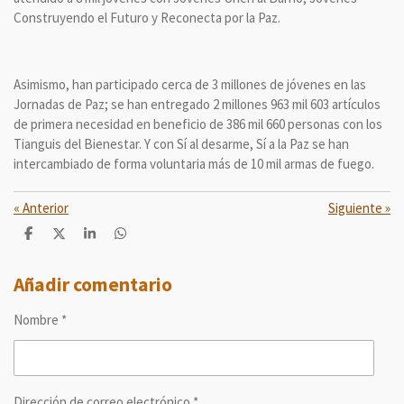
Construyendo el Futuro y Reconecta por la Paz.
Asimismo, han participado cerca de 3 millones de jóvenes en las
Jornadas de Paz; se han entregado 2 millones 963 mil 603 artículos
de primera necesidad en beneficio de 386 mil 660 personas con los
Tianguis del Bienestar. Y con Sí al desarme, Sí a la Paz se han
intercambiado de forma voluntaria más de 10 mil armas de fuego.
«
Anterior
Siguiente
»
C
C
C
C
o
o
o
o
m
m
m
m
p
p
p
p
Añadir comentario
a
a
a
a
r
r
r
r
Nombre *
t
t
t
t
i
i
i
i
r
r
r
r
Dirección de correo electrónico *