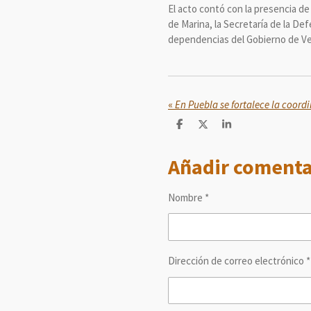
El acto contó con la presencia de
de Marina, la Secretaría de la Def
dependencias del Gobierno de Ve
«
C
C
C
o
o
o
m
m
m
Añadir comenta
p
p
p
a
a
a
r
r
r
t
t
t
Nombre *
i
i
i
r
r
r
Dirección de correo electrónico *