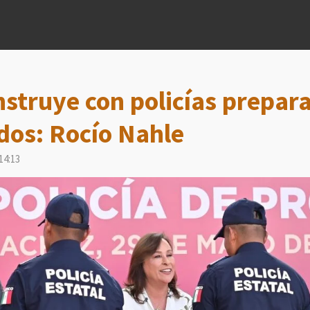
nstruye con policías prepar
os: Rocío Nahle
14:13