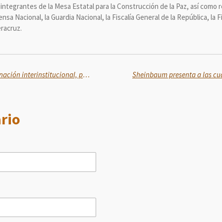
 integrantes de la Mesa Estatal para la Construcción de la Paz, así como 
ensa Nacional, la Guardia Nacional, la Fiscalía General de la República, la 
racruz.
En Puebla se fortalece la coordinación interinstitucional, proximidad social y cultura de la denuncia: GN
rio