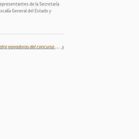
representantes de la Secretaría
Fiscalía General del Estado y
Sheinbaum presenta a las cuatro ganadoras del concurso Representa a México en la Inauguración del Mundial
»