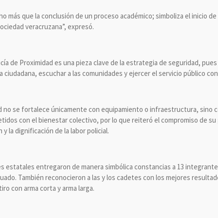
 más que la conclusión de un proceso académico; simboliza el inicio de 
a sociedad veracruzana”, expresó.
cía de Proximidad es una pieza clave de la estrategia de seguridad, pues s
nza ciudadana, escuchar a las comunidades y ejercer el servicio público co
d no se fortalece únicamente con equipamiento o infraestructura, sino
idos con el bienestar colectivo, por lo que reiteró el compromiso de su 
 la dignificación de la labor policial.
s estatales entregaron de manera simbólica constancias a 13 integrante
uado. También reconocieron a las y los cadetes con los mejores result
tiro con arma corta y arma larga.