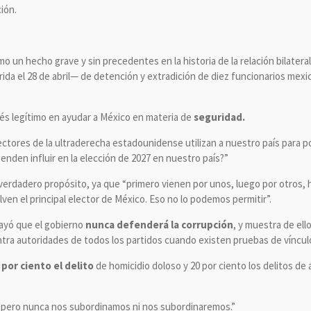
ión.
o un hecho grave y sin precedentes en la historia de la relación bilateral
da el 28 de abril— de detención y extradición de diez funcionarios mexi
erés legítimo en ayudar a México en materia de
seguridad.
tores de la ultraderecha estadounidense utilizan a nuestro país para p
enden influir en la elección de 2027 en nuestro país?”
verdadero propósito, ya que “primero vienen por unos, luego por otros, h
en el principal elector de México. Eso no lo podemos permitir”.
rayó que el gobierno
nunca defenderá la corrupción
, y muestra de ello
tra autoridades de todos los partidos cuando existen pruebas de vínculo
 por ciento el delito
de homicidio doloso y 20 por ciento los delitos de
 pero nunca nos subordinamos ni nos subordinaremos.”