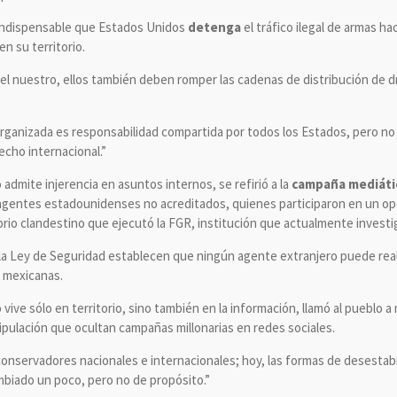
indispensable que Estados Unidos
detenga
el tráfico ilegal de armas ha
 su territorio.
l nuestro, ellos también deben romper las cadenas de distribución de dr
 organizada es responsabilidad compartida por todos los Estados, pero no
echo internacional.”
dmite injerencia en asuntos internos, se refirió a la
campaña mediáti
 agentes estadounidenses no acreditados, quienes participaron en un op
o clandestino que ejecutó la FGR, institución que actualmente investiga 
 la Ley de Seguridad establecen que ningún agente extranjero puede rea
s mexicanas.
 vive sólo en territorio, sino también en la información, llamó al pueblo 
pulación que ocultan campañas millonarias en redes sociales.
conservadores nacionales e internacionales; hoy, las formas de desestabi
biado un poco, pero no de propósito.”