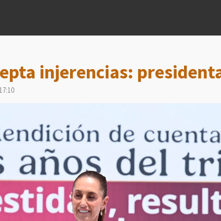
epta injerencias: presiden
17:10