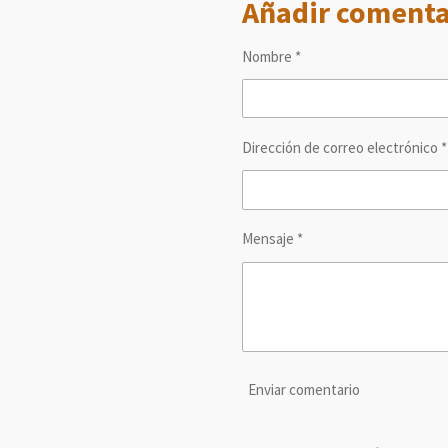
Añadir comenta
p
p
p
a
a
a
r
r
r
t
t
t
Nombre *
i
i
i
r
r
r
Dirección de correo electrónico *
Mensaje *
Enviar comentario