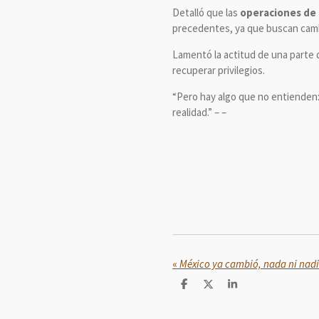
Detalló que las
operaciones de
precedentes, ya que buscan cambi
Lamentó la actitud de una parte 
recuperar privilegios.
“Pero hay algo que no entienden: 
realidad.” – –
«
C
C
C
o
o
o
m
m
m