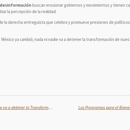
 desinformación
buscan erosionar gobiernos y movimientos y tienen cap
ar la percepción de la realidad.
de la derecha entreguista que celebra y promueve presiones de políticos 
México ya cambió; nada ni nadie va a detener la transformación de nuestr
México ya cambió, nada ni nadie va a detener la Transformación: Presidenta a 2 años del triunfo del 2do Piso de la Cuarta Transformación
Los Programas para el Biene