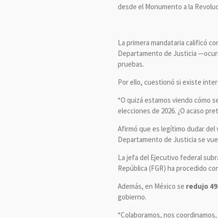
desde el Monumento a la Revoluc
La primera mandataria calificó com
Departamento de Justicia —ocurri
pruebas.
Por ello, cuestionó si existe int
“O quizá estamos viendo cómo sec
elecciones de 2026. ¿O acaso pret
Afirmó que es legítimo dudar del 
Departamento de Justicia se vuelv
La jefa del Ejecutivo federal sub
República (FGR) ha procedido con
Además, en México se
redujo 49
gobierno.
“Colaboramos, nos coordinamos,