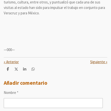
turismo, cultura, entre otros, y puntualizó que cada una de sus
visitas al estado han sido para impulsar el trabajo en conjunto para
Veracruz y para México.
—000—
«
Anterior
Siguiente
»
C
C
C
C
o
o
o
o
m
m
m
m
p
p
p
p
Añadir comentario
a
a
a
a
r
r
r
r
Nombre *
t
t
t
t
i
i
i
i
r
r
r
r