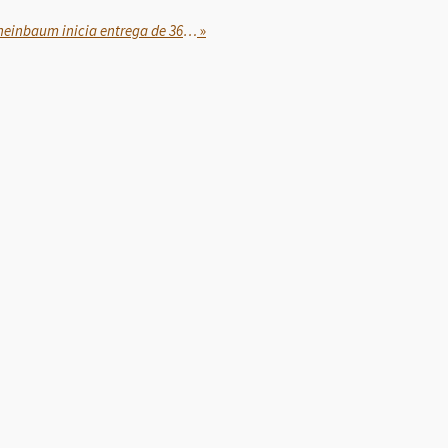
En San Quintín, presidenta Sheinbaum inicia entrega de 36 mil apoyos a jornaleros
»