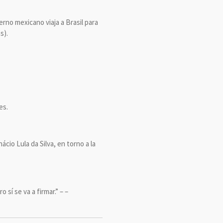
rno mexicano viaja a Brasil para
s).
es.
cio Lula da Silva, en torno a la
sí se va a firmar.” – –