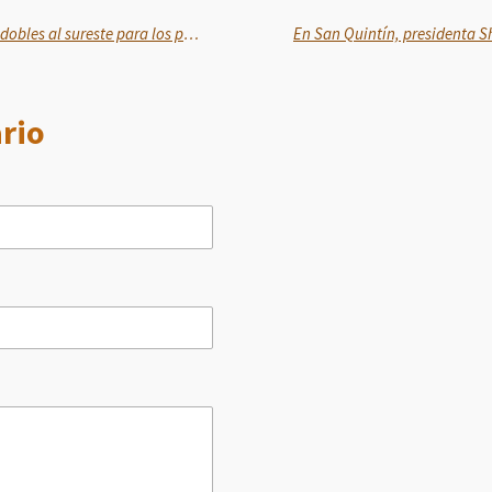
Sheinbaum obsequiará 6 viajes dobles al sureste para los papás de México
rio