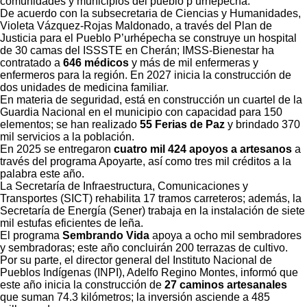
comunidades y municipios del pueblo p’urhépecha.”
De acuerdo con la subsecretaria de Ciencias y Humanidades,
Violeta Vázquez-Rojas Maldonado, a través del Plan de
Justicia para el Pueblo P’urhépecha se construye un hospital
de 30 camas del ISSSTE en Cherán; IMSS-Bienestar ha
contratado a
646 médicos
y más de mil enfermeras y
enfermeros para la región. En 2027 inicia la construcción de
dos unidades de medicina familiar.
En materia de seguridad, está en construcción un cuartel de la
Guardia Nacional en el municipio con capacidad para 150
elementos; se han realizado
55 Ferias de Paz
y brindado 370
mil servicios a la población.
En 2025 se entregaron
cuatro mil 424 apoyos a artesanos
a
través del programa Apoyarte, así como tres mil créditos a la
palabra este año.
La Secretaría de Infraestructura, Comunicaciones y
Transportes (SICT) rehabilita 17 tramos carreteros; además, la
Secretaría de Energía (Sener) trabaja en la instalación de siete
mil estufas eficientes de leña.
El programa
Sembrando Vida
apoya a ocho mil sembradores
y sembradoras; este año concluirán 200 terrazas de cultivo.
Por su parte, el director general del Instituto Nacional de
Pueblos Indígenas (INPI), Adelfo Regino Montes, informó que
este año inicia la construcción de
27 caminos artesanales
que suman 74.3 kilómetros; la inversión asciende a 485