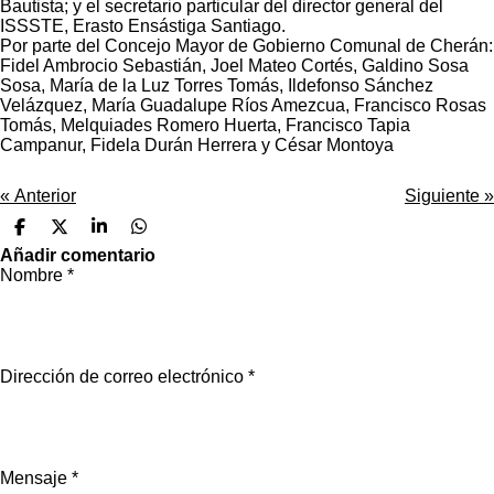
Bautista; y el secretario particular del director general del
ISSSTE, Erasto Ensástiga Santiago.
Por parte del Concejo Mayor de Gobierno Comunal de Cherán:
Fidel Ambrocio Sebastián, Joel Mateo Cortés, Galdino Sosa
Sosa, María de la Luz Torres Tomás, Ildefonso Sánchez
Velázquez, María Guadalupe Ríos Amezcua, Francisco Rosas
Tomás, Melquiades Romero Huerta, Francisco Tapia
Campanur, Fidela Durán Herrera y César Montoya
«
Anterior
Siguiente
»
C
C
C
C
o
o
o
o
Añadir comentario
m
m
m
m
Nombre *
p
p
p
p
a
a
a
a
r
r
r
r
t
t
t
t
i
i
i
i
r
r
r
r
Dirección de correo electrónico *
Mensaje *