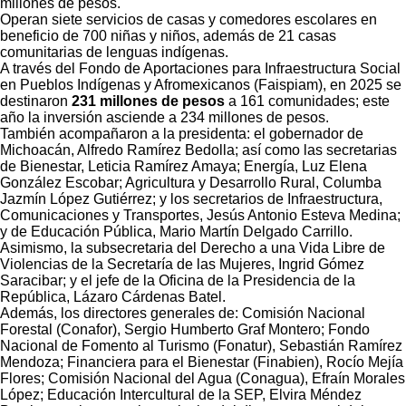
millones de pesos.
Operan siete servicios de casas y comedores escolares en
beneficio de 700 niñas y niños, además de 21 casas
comunitarias de lenguas indígenas.
A través del Fondo de Aportaciones para Infraestructura Social
en Pueblos Indígenas y Afromexicanos (Faispiam), en 2025 se
destinaron
231 millones de pesos
a 161 comunidades; este
año la inversión asciende a 234 millones de pesos.
También acompañaron a la presidenta: el gobernador de
Michoacán, Alfredo Ramírez Bedolla; así como las secretarias
de Bienestar, Leticia Ramírez Amaya; Energía, Luz Elena
González Escobar; Agricultura y Desarrollo Rural, Columba
Jazmín López Gutiérrez; y los secretarios de Infraestructura,
Comunicaciones y Transportes, Jesús Antonio Esteva Medina;
y de Educación Pública, Mario Martín Delgado Carrillo.
Asimismo, la subsecretaria del Derecho a una Vida Libre de
Violencias de la Secretaría de las Mujeres, Ingrid Gómez
Saracibar; y el jefe de la Oficina de la Presidencia de la
República, Lázaro Cárdenas Batel.
Además, los directores generales de: Comisión Nacional
Forestal (Conafor), Sergio Humberto Graf Montero; Fondo
Nacional de Fomento al Turismo (Fonatur), Sebastián Ramírez
Mendoza; Financiera para el Bienestar (Finabien), Rocío Mejía
Flores; Comisión Nacional del Agua (Conagua), Efraín Morales
López; Educación Intercultural de la SEP, Elvira Méndez