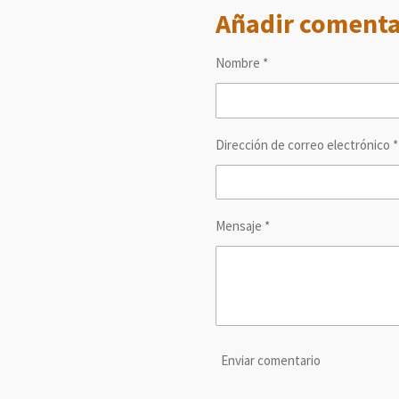
m
m
m
Añadir comenta
p
p
p
a
a
a
r
r
r
t
t
t
Nombre *
i
i
i
r
r
r
Dirección de correo electrónico *
Mensaje *
Enviar comentario