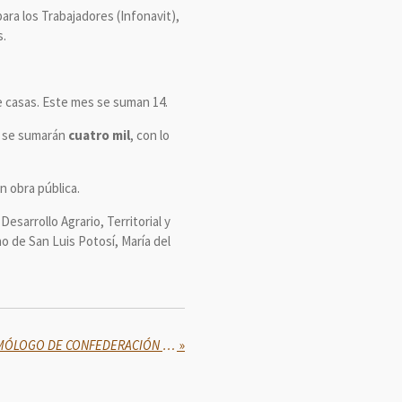
ara los Trabajadores (Infonavit),
s.
de casas. Este mes se suman 14.
s se sumarán
cuatro mil
, con lo
n obra pública.
esarrollo Agrario, Territorial y
no de San Luis Potosí, María del
SHEINBAUM RECIBE A SU HOMÓLOGO DE CONFEDERACIÓN SUIZA, GUY PARMELIN
»