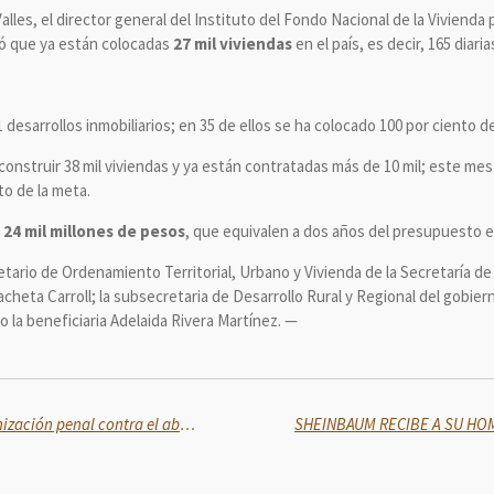
les, el director general del Instituto del Fondo Nacional de la Vivienda p
ó que ya están colocadas
27 mil viviendas
en el país, es decir, 165 diaria
 desarrollos inmobiliarios; en 35 de ellos se ha colocado 100 por ciento 
 construir 38 mil viviendas y ya están contratadas más de 10 mil; este me
to de la meta.
e
24 mil millones de pesos
, que equivalen a dos años del presupuesto e
ario de Ordenamiento Territorial, Urbano y Vivienda de la Secretaría de D
cheta Carroll; la subsecretaria de Desarrollo Rural y Regional del gobier
o la beneficiaria Adelaida Rivera Martínez. —
Se consolida en el país la armonización penal contra el abuso sexual: 24 estados aprueban y publican reforma a sus leyes locales