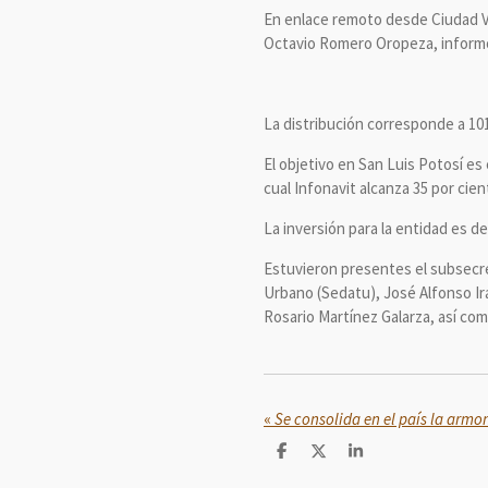
En enlace remoto desde Ciudad Val
Octavio Romero Oropeza, inform
La distribución corresponde a 101
El objetivo en San Luis Potosí es
cual Infonavit alcanza 35 por cien
La inversión para la entidad es d
Estuvieron presentes el subsecret
Urbano (Sedatu), José Alfonso Ira
Rosario Martínez Galarza, así com
«
C
C
C
o
o
o