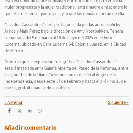
está escribiendo sobre sí misma y enfrenta un conflicto entre la
mujer progresista y la mujer tradicional; entre madre e hija; entre lo
que ella realmente quiere y es, y lo que los demás esperan de ella.
“Las dos Cassandras” será protagonizada por las actrices Vicky
Araico y Majo Pérez bajo la dirección de Amy Nostbakken. Tendrá
temporada del 9 de marzo al 18 de mayo del 2025 en el Foro
Lucerna, ubicado en Calle Lucerna 64, Colonia Juárez, en la Ciudad
de México.
Mientras que la exposición fotográfica “Las dos Cassandras”
estará instalada en la Galería Abierta del Paseo de la Reforma, entre
las glorietas de la Diana Cazadora con dirección al Ángel de la
Independencia, desde este 17 de febrero y hasta el próximo 31 de
marzo, gratuita para todo el público.
«
Anterior
Siguiente
»
C
C
C
C
o
o
o
o
m
m
m
m
p
p
p
p
Añadir comentario
a
a
a
a