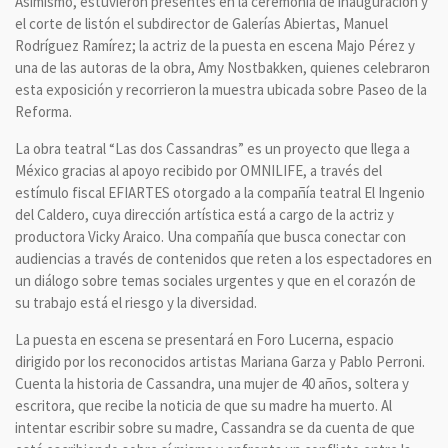
Asimismo, estuvieron presentes en la ceremonia de inauguración y
el corte de listón el subdirector de Galerías Abiertas, Manuel
Rodríguez Ramírez; la actriz de la puesta en escena Majo Pérez y
una de las autoras de la obra, Amy Nostbakken, quienes celebraron
esta exposición y recorrieron la muestra ubicada sobre Paseo de la
Reforma.
La obra teatral “Las dos Cassandras” es un proyecto que llega a
México gracias al apoyo recibido por OMNILIFE, a través del
estímulo fiscal EFIARTES otorgado a la compañía teatral El Ingenio
del Caldero, cuya dirección artística está a cargo de la actriz y
productora Vicky Araico. Una compañía que busca conectar con
audiencias a través de contenidos que reten a los espectadores en
un diálogo sobre temas sociales urgentes y que en el corazón de
su trabajo está el riesgo y la diversidad.
La puesta en escena se presentará en Foro Lucerna, espacio
dirigido por los reconocidos artistas Mariana Garza y Pablo Perroni.
Cuenta la historia de Cassandra, una mujer de 40 años, soltera y
escritora, que recibe la noticia de que su madre ha muerto. Al
intentar escribir sobre su madre, Cassandra se da cuenta de que