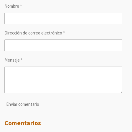
r
r
r
r
Nombre *
t
t
t
t
i
i
i
i
r
r
r
r
Dirección de correo electrónico *
Mensaje *
Enviar comentario
Comentarios