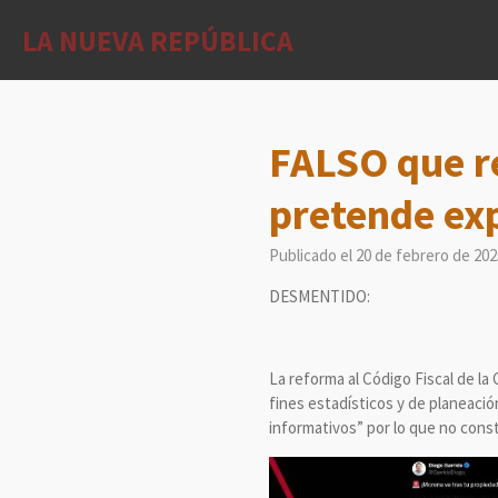
Ir
LA NUEVA REPÚBLICA
al
contenido
principal
FALSO que re
pretende exp
Publicado el 20 de febrero de 202
DESMENTIDO:
La reforma al Código Fiscal de la
fines estadísticos y de planeación
informativos” por lo que no cons