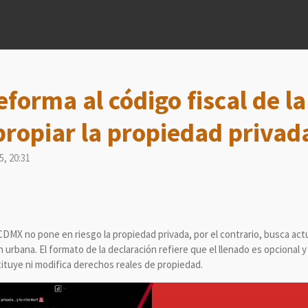
forma al código fiscal de l
ropiar la propiedad privad
5, 20:31
 CDMX no pone en riesgo la propiedad privada, por el contrario, busca actu
 urbana. El formato de la declaración refiere que el llenado es opcional y
tituye ni modifica derechos reales de propiedad.