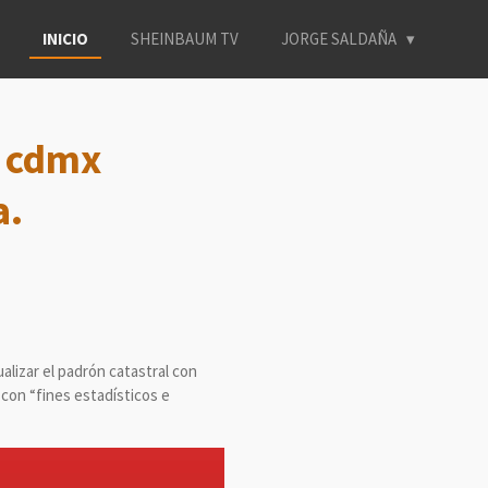
INICIO
SHEINBAUM TV
JORGE SALDAÑA
a cdmx
a.
alizar el padrón catastral con
 con “fines estadísticos e