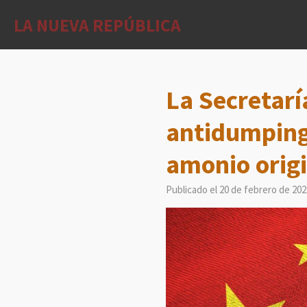
Ir
LA NUEVA REPÚBLICA
al
contenido
principal
La Secretarí
antidumping 
amonio origi
Publicado el 20 de febrero de 202