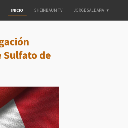
INICIO
SHEINBAUM TV
JORGE SALDAÑA
igación
 Sulfato de