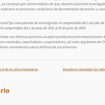
e, se concluyó que existen indicios de que, durante el periodo investigad
 realizaron en presuntas condiciones de discriminación de precios y caus
retaría fija como periodo de investigación el comprendido del 1 de julio de 
el comprendido del 1 de junio de 2021 al 30 de junio de 2024.
indar una defensa oportuna a la planta productiva ante importaciones de
tores nacionales, importadores y exportadores, así como al gobierno de C
eren convenientes para la defensa de sus intereses.
FALSO que reforma al código fiscal de la cdmx pretende expropiar la propiedad privada.
rio