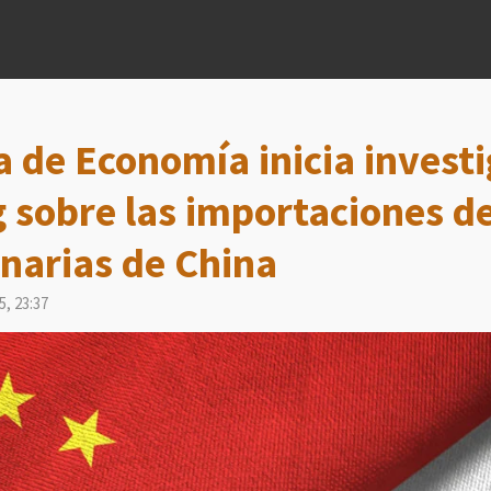
a de Economía inicia invest
sobre las importaciones de
narias de China
5, 23:37