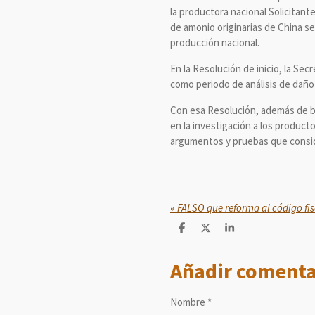
la productora nacional Solicitant
de amonio originarias de China se
producción nacional.
En la Resolución de inicio, la Sec
como periodo de análisis de daño 
Con esa Resolución, además de br
en la investigación a los produc
argumentos y pruebas que consid
«
C
C
C
o
o
o
m
m
m
Añadir comenta
p
p
p
a
a
a
r
r
r
t
t
t
Nombre *
i
i
i