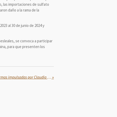
o, las importaciones de sulfato
aron daño a la rama de la
2023 al 30 de junio de 2024 y
sleales, se convoca a participar
hina, para que presenten los
Senadores respaldan las reformas impulsadas por Claudia Sheinbaum en materia de soberanía y seguridad
»