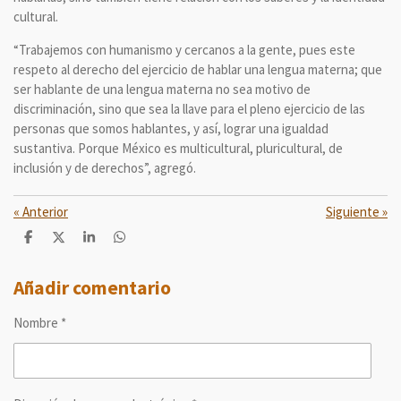
cultural.
“Trabajemos con humanismo y cercanos a la gente, pues este
respeto al derecho del ejercicio de hablar una lengua materna; que
ser hablante de una lengua materna no sea motivo de
discriminación, sino que sea la llave para el pleno ejercicio de las
personas que somos hablantes, y así, lograr una igualdad
sustantiva. Porque México es multicultural, pluricultural, de
inclusión y de derechos”, agregó.
«
Anterior
Siguiente
»
C
C
C
C
o
o
o
o
m
m
m
m
p
p
p
p
Añadir comentario
a
a
a
a
r
r
r
r
Nombre *
t
t
t
t
i
i
i
i
r
r
r
r