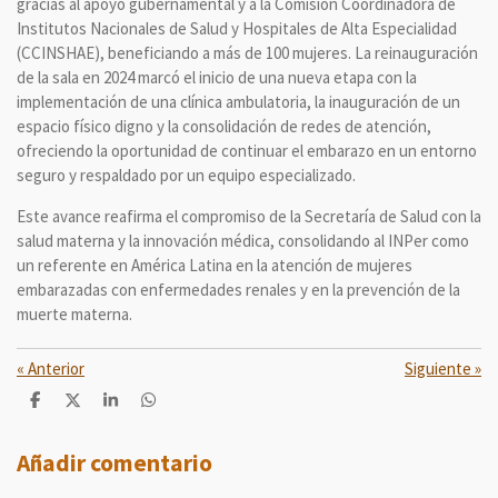
gracias al apoyo gubernamental y a la Comisión Coordinadora de
Institutos Nacionales de Salud y Hospitales de Alta Especialidad
(CCINSHAE), beneficiando a más de 100 mujeres. La reinauguración
de la sala en 2024 marcó el inicio de una nueva etapa con la
implementación de una clínica ambulatoria, la inauguración de un
espacio físico digno y la consolidación de redes de atención,
ofreciendo la oportunidad de continuar el embarazo en un entorno
seguro y respaldado por un equipo especializado.
Este avance reafirma el compromiso de la Secretaría de Salud con la
salud materna y la innovación médica, consolidando al INPer como
un referente en América Latina en la atención de mujeres
embarazadas con enfermedades renales y en la prevención de la
muerte materna.
«
Anterior
Siguiente
»
C
C
C
C
o
o
o
o
m
m
m
m
p
p
p
p
Añadir comentario
a
a
a
a
r
r
r
r