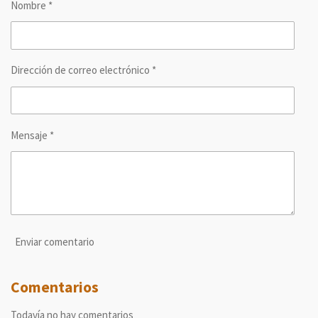
Nombre *
t
t
t
t
i
i
i
i
r
r
r
r
Dirección de correo electrónico *
Mensaje *
Enviar comentario
Comentarios
Todavía no hay comentarios