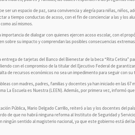
e ser un espacio de paz, sana convivencia y alegría para niñas, niños, a
tar a tiempo conductas de acoso, con el fin de concienciar a las y los a
 como así mismos.
la importancia de dialogar con quienes ejercen acoso escolar, con el pro
cen sobre su impacto y comprendan las posibles consecuencias extrema
 entrega de tarjetas del Banco del Bienestar de la beca “Rita Cetina” pa
endo con el compromiso de la titular del Ejecutivo Federal de garantizar 
 falta de recursos económicos no sea un impedimento para seguir con su 
eas con madres, padres, familias y docentes ya han iniciado en las 67 mi
ama La Escuela es Nuestra (LEEN). Además, por primera vez, informó que 
ación Pública, Mario Delgado Carrillo, reiteró a las y los docentes del pa
do de que no habrá ninguna reforma al Instituto de Seguridad y Servicio
 ningún sentido al magisterio nacional, ya que este gobierno está del la