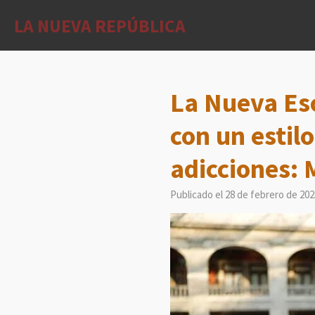
Ir
LA NUEVA REPÚBLICA
al
contenido
principal
La Nueva Es
con un estil
adicciones: 
Publicado el 28 de febrero de 202