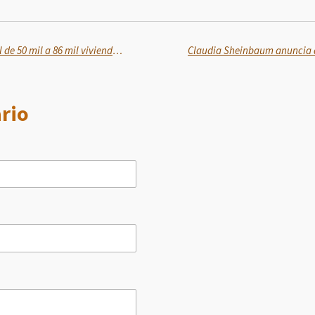
Se incrementa el objetivo inicial de 50 mil a 86 mil viviendas en 2025 del Programa de Vivienda para el Bienestar
rio