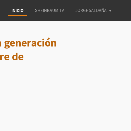
INICIO
SHEINBAUM TV
JORGE SALDAÑA
 generación
bre de