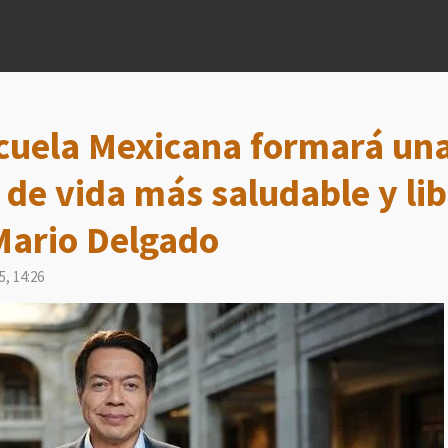
cuela Mexicana formará una
o de vida más saludable y li
Mario Delgado
5, 14:26