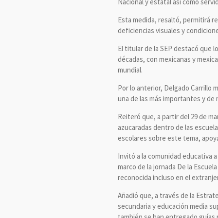
Nacional y estatal así como servi
Esta medida, resaltó, permitirá r
deficiencias visuales y condicio
El titular de la SEP destacó que 
décadas, con mexicanas y mexican
mundial.
Por lo anterior, Delgado Carrillo
una de las más importantes y de 
Reiteró que, a partir del 29 de m
azucaradas dentro de las escuela
escolares sobre este tema, apoyá
Invitó a la comunidad educativa a 
marco de la jornada De la Escuela 
reconocida incluso en el extranje
Añadió que, a través de la Estrat
secundaria y educación media sup
también se han entregado guías p