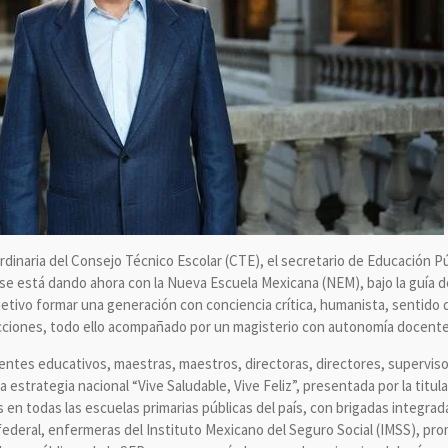
rdinaria del Consejo Técnico Escolar (CTE), el secretario de Educación P
 se está dando ahora con la Nueva Escuela Mexicana (NEM), bajo la guía d
tivo formar una generación con conciencia crítica, humanista, sentido d
adicciones, todo ello acompañado por un magisterio con autonomía docent
gentes educativos, maestras, maestros, directoras, directores, superviso
a estrategia nacional “Vive Saludable, Vive Feliz”, presentada por la titula
en todas las escuelas primarias públicas del país, con brigadas integrada
 federal, enfermeras del Instituto Mexicano del Seguro Social (IMSS), pr