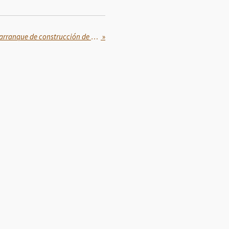
Claudia Sheinbaum anuncia arranque de construcción de 160 mil 336 viviendas entre febrero y junio de 2025
»