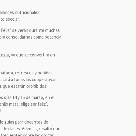
alances nutricionales,
to escolar.
ve Feliz” se verán durante muchas
para consolidarnos como potencia
tegia, ya que se convertirá en
chatarra, refrescos y bebidas
itará a todas las cooperativas
s que estarán prohibidos.
s días 14 y 15 de marzo, en el
ilo mata, elige ser feliz”,
l.
 de guías para docentes de
n de clases. Además, resaltó que
 frecuentes sobre las drogas.