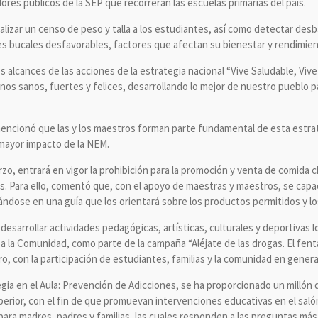
dores públicos de la SEP que recorrerán las escuelas primarias del país.
ealizar un censo de peso y talla a los estudiantes, así como detectar desb
nes bucales desfavorables, factores que afectan su bienestar y rendimien
los alcances de las acciones de la estrategia nacional “Vive Saludable, Vi
os sanos, fuertes y felices, desarrollando lo mejor de nuestro pueblo 
 mencionó que las y los maestros forman parte fundamental de esta estra
mayor impacto de la NEM.
arzo, entrará en vigor la prohibición para la promoción y venta de comida 
s. Para ello, comentó que, con el apoyo de maestras y maestros, se capac
ndose en una guía que los orientará sobre los productos permitidos y lo
desarrollar actividades pedagógicas, artísticas, culturales y deportivas lo
a la Comunidad, como parte de la campaña “Aléjate de las drogas. El fentan
ro, con la participación de estudiantes, familias y la comunidad en genera
egia en el Aula: Prevención de Adicciones, se ha proporcionado un millón
erior, con el fin de que promuevan intervenciones educativas en el saló
ara madres, padres y familias, las cuales responden a las preguntas más